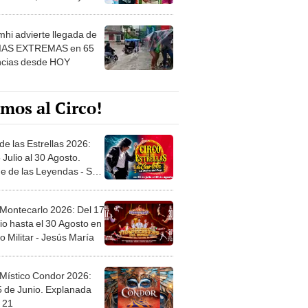
 ver
hi advierte llegada de
IAS EXTREMAS en 65
ncias desde HOY
mos al Circo!
de las Estrellas 2026:
 Julio al 30 Agosto.
e de las Leyendas - San
l
 Montecarlo 2026: Del 17
io hasta el 30 Agosto en
o Militar - Jesús María
 Místico Condor 2026:
5 de Junio. Explanada
 21