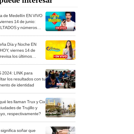
puede interesar
ía de Medellín EN VIVO
viernes 14 de junio:
LTADOS y números
ores del sorteo 4735
eña Día y Noche EN
HOY, viernes 14 de
 revisa los últimos
tados vía Telecaribe
 2024: LINK para
tar los resultados con tu
ento de identidad
qué les llaman Trux y Cix
ciudades de Trujillo y
ayo, respectivamente?
significa soñar que