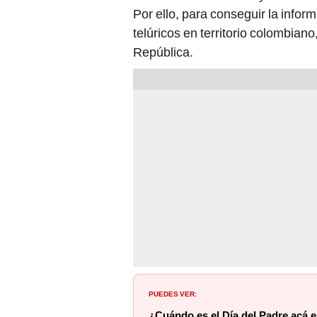
Por ello, para conseguir la info
telúricos en territorio colombian
República.
PUEDES VER:
¿Cuándo es el Día del Padre acá 