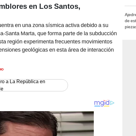
demue
emblores en Los Santos,
Ajedre
de es
uentra en una zona sísmica activa debido a su
piezas
ga-Santa Marta, que forma parte de la subducción
consi
ta región experimenta frecuentes movimientos
ensiones geológicas en esta área de interacción
MO
ero a La República en
le