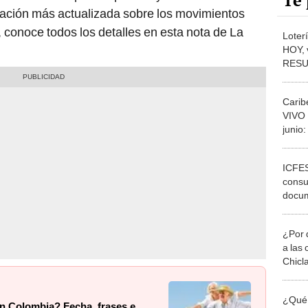
Te 
rmación más actualizada sobre los movimientos
o, conoce todos los detalles en esta nota de La
Loter
HOY, 
RESU
ganad
Carib
VIVO 
junio:
resul
ICFES
consul
docum
¿Por 
a las 
Chicl
¿Qué 
en Colombia? Fecha, frases e