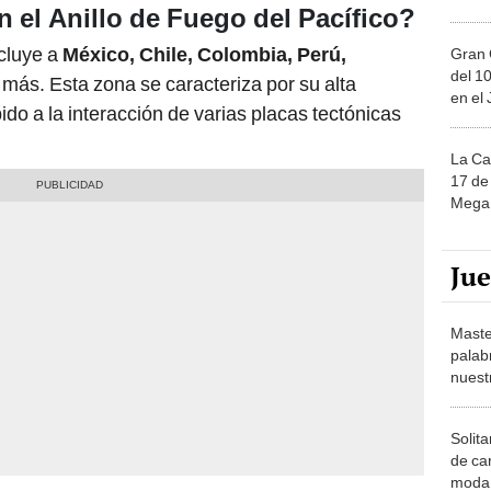
 el Anillo de Fuego del Pacífico?
ncluye a
México, Chile, Colombia, Perú,
Gran 
del 10
 más. Esta zona se caracteriza por su alta
en el
ido a la interacción de varias placas tectónicas
La Ca
17 de 
Mega 
Ju
Maste
palab
nuest
Solita
de ca
moda.