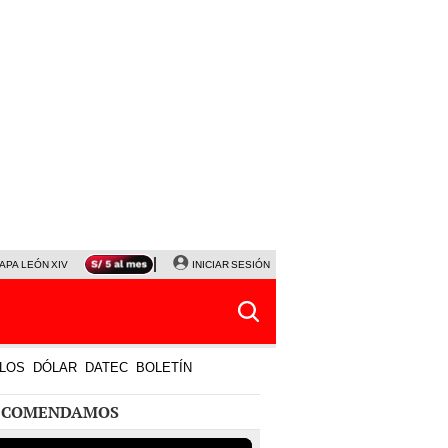
APA LEÓN XIV
NALDY SALDAÑA
INICIAR SESIÓN
LA BELLA LUZ
MAGALY MEDINA
HORÓS
LOS
DÓLAR
DATEC
BOLETÍN
ECOMENDAMOS