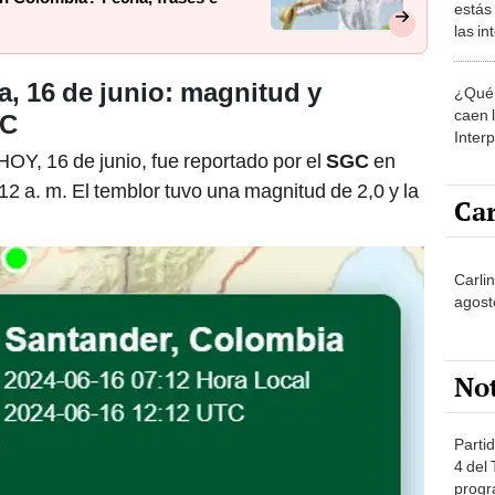
estás
las i
comu
, 16 de junio: magnitud y
¿Qué 
caen 
GC
Inter
OY, 16 de junio, fue reportado por el
SGC
en
y pos
7.12 a. m. El temblor tuvo una magnitud de 2,0 y la
Car
Carli
agost
No
Partid
4 del
progr