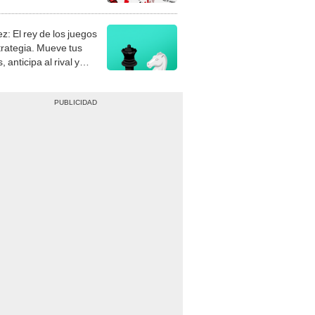
stra tu habilidad.
z: El rey de los juegos
trategia. Mueve tus
, anticipa al rival y
gue el jaque mate.