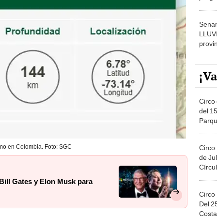
dónde
Senam
LLUV
provi
¡Va
Circo 
del 15
Parqu
Migue
mo en Colombia. Foto: SGC
Circo
de Jul
Círcul
 Bill Gates y Elon Musk para
Circo
Del 2
Costa