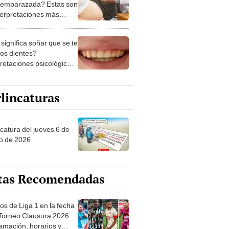
 embarazada? Estas son
nterpretaciones más
nes
significa soñar que se te
los dientes?
pretaciones psicológicas
ibles explicaciones
lincaturas
ncatura del jueves 6 de
o de 2026
tas Recomendadas
os de Liga 1 en la fecha
 Torneo Clausura 2026:
amación, horarios y