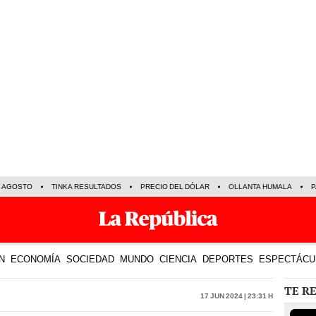
E AGOSTO
TINKA RESULTADOS
PRECIO DEL DÓLAR
OLLANTA HUMALA
P
N
ECONOMÍA
SOCIEDAD
MUNDO
CIENCIA
DEPORTES
ESPECTÁCU
TE R
17 Jun 2024 | 23:31 h