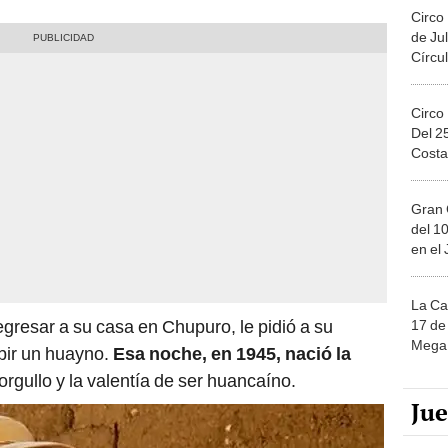
Circo
de Jul
Círcul
Circo
Del 2
Costa
Gran 
del 10
en el
La Ca
egresar a su casa en Chupuro, le pidió a su
17 de 
Mega 
bir un huayno.
Esa noche, en 1945, nació la
orgullo y la valentía de ser huancaíno.
Ju