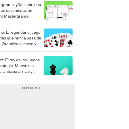
rgrama: ¡Descubre las
ras escondidas en
ro Mastergrama!
rio: El legendario juego
rtas que nunca pasa de
 Organiza el mazo y
stra tu habilidad.
z: El rey de los juegos
trategia. Mueve tus
, anticipa al rival y
gue el jaque mate.