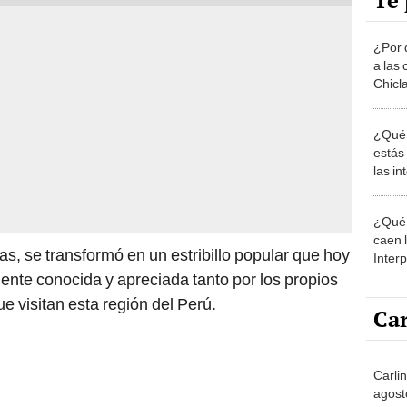
Te 
¿Por 
a las 
Chicl
¿Qué 
estás
las i
comu
¿Qué 
caen 
as, se transformó en un estribillo popular que hoy
Inter
y pos
nte conocida y apreciada tanto por los propios
 visitan esta región del Perú.
Car
Carlin
agost