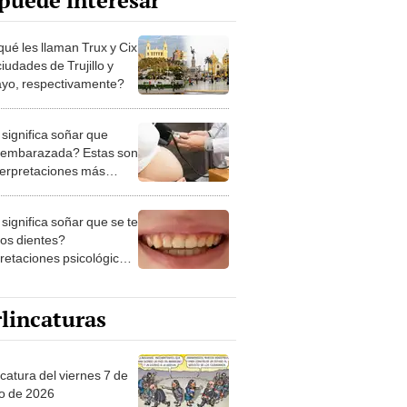
puede interesar
qué les llaman Trux y Cix
ciudades de Trujillo y
ayo, respectivamente?
significa soñar que
 embarazada? Estas son
nterpretaciones más
nes
significa soñar que se te
los dientes?
pretaciones psicológicas
ibles explicaciones
lincaturas
catura del viernes 7 de
o de 2026