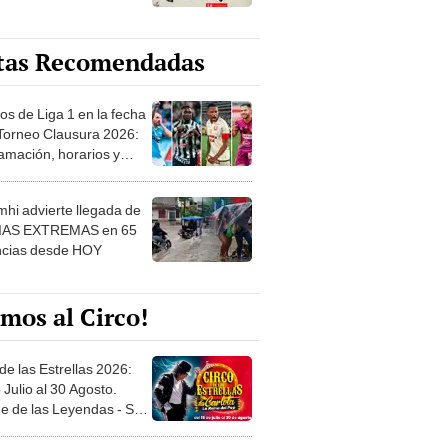
tas Recomendadas
os de Liga 1 en la fecha
 Torneo Clausura 2026:
amación, horarios y
 ver
hi advierte llegada de
IAS EXTREMAS en 65
ncias desde HOY
mos al Circo!
de las Estrellas 2026:
 Julio al 30 Agosto.
e de las Leyendas - San
l