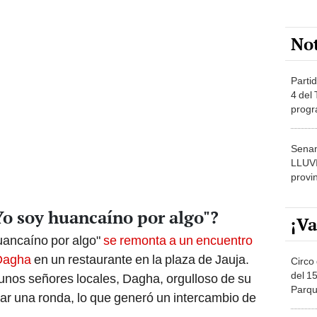
No
Partid
4 del
progr
dónde
Senam
LLUV
provi
"Yo soy huancaíno por algo"?
¡Va
huancaíno por algo"
se remonta a un encuentro
 Dagha
en un restaurante en la plaza de Jauja.
Circo 
del 15
unos señores locales, Dagha, orgulloso de su
Parqu
itar una ronda, lo que generó un intercambio de
Migue