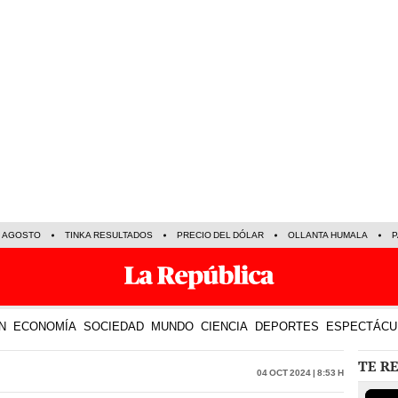
E AGOSTO
TINKA RESULTADOS
PRECIO DEL DÓLAR
OLLANTA HUMALA
P
N
ECONOMÍA
SOCIEDAD
MUNDO
CIENCIA
DEPORTES
ESPECTÁCU
TE R
04 Oct 2024 | 8:53 h