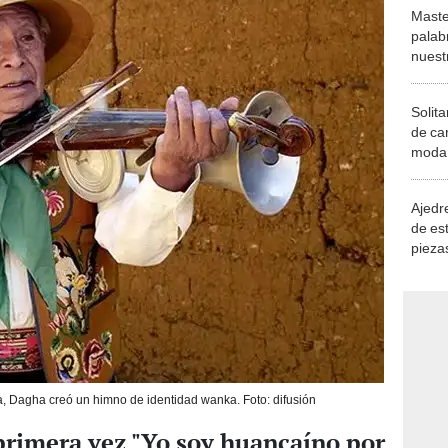
Maste
palab
nuest
Solita
de ca
moda.
demue
Ajedre
de es
piezas
consi
a, Dagha creó un himno de identidad wanka. Foto: difusión
primera vez "Yo soy huancaíno por