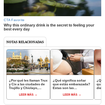
NOTAS RELACIONADAS
¿Por qué les llaman Trux
¿Qué significa soñar
¿Qué 
y Cix a las ciudades de
que estás embarazada?
que s
Trujillo y Chiclayo,
Estas son las
dien
respectivamente?
interpretaciones más
Inter
LEER MÁS
LEER MÁS
comunes
psico
expl