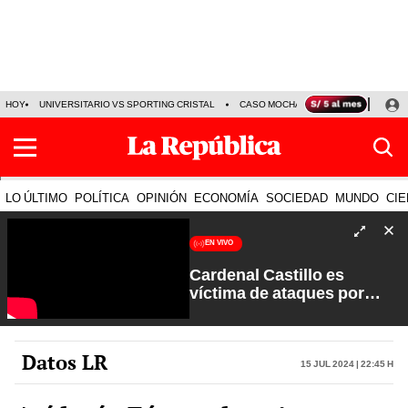
HOY
UNIVERSITARIO VS SPORTING CRISTAL
CASO MOCHASUELDOS
MIGUEL
LO ÚLTIMO
POLÍTICA
OPINIÓN
ECONOMÍA
SOCIEDAD
MUNDO
CIE
EN VIVO
Cardenal Castillo es
víctima de ataques por
sectores extremistas | La
Verdad a Fondo con Pedro
Salinas
Datos LR
15 Jul 2024 | 22:45 h