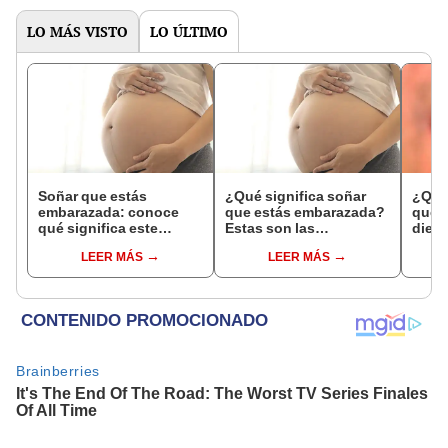
LO MÁS VISTO
LO ÚLTIMO
Soñar que estás
¿Qué significa soñar
¿Qué 
embarazada: conoce
que estás embarazada?
que s
qué significa este
Estas son las
dient
interesante sueño
interpretaciones más
pres
LEER MÁS
LEER MÁS
comunes