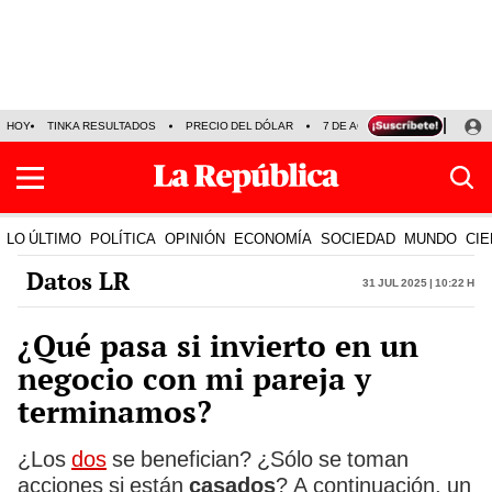
HOY
TINKA RESULTADOS
PRECIO DEL DÓLAR
7 DE AGOSTO
OLLANTA H
LO ÚLTIMO
POLÍTICA
OPINIÓN
ECONOMÍA
SOCIEDAD
MUNDO
CIE
Datos LR
31 Jul 2025 | 10:22 h
¿Qué pasa si invierto en un
negocio con mi pareja y
terminamos?
¿Los
dos
se benefician? ¿Sólo se toman
acciones si están
casados
? A continuación, un