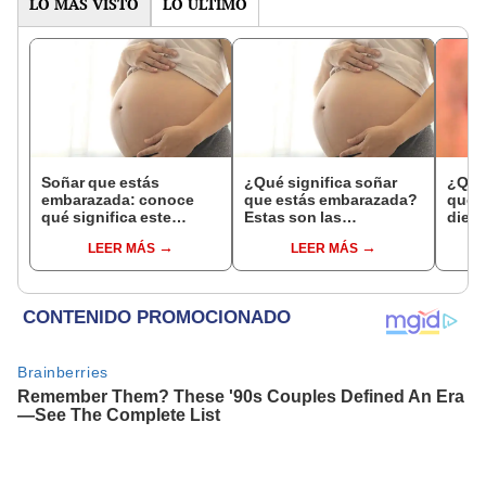
LO MÁS VISTO
LO ÚLTIMO
Soñar que estás
¿Qué significa soñar
¿Qué 
embarazada: conoce
que estás embarazada?
que s
qué significa este
Estas son las
dient
interesante sueño
interpretaciones más
pres
LEER MÁS
LEER MÁS
comunes