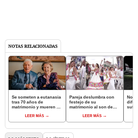
NOTAS RELACIONADAS
Se someten a eutanasia
Pareja deslumbra con
Novio
tras 70 años de
festejo de su
difer
matrimonio y mueren de
matrimonio al son de
sufre
la mano: “No podían
'Valicha' en Cusco:
al mi
LEER MÁS
LEER MÁS
vivir sin el otro”
“¡Qué hermoso
ambo
vestido!”