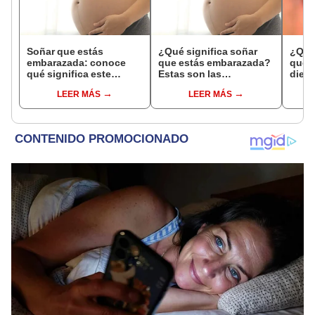
Soñar que estás
¿Qué significa soñar
¿Qué 
embarazada: conoce
que estás embarazada?
que s
qué significa este
Estas son las
dient
interesante sueño
interpretaciones más
pres
LEER MÁS
LEER MÁS
comunes