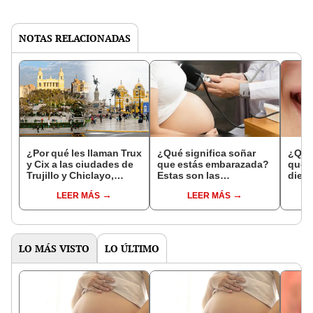
NOTAS RELACIONADAS
¿Por qué les llaman Trux
¿Qué significa soñar
¿Qué 
y Cix a las ciudades de
que estás embarazada?
que s
Trujillo y Chiclayo,
Estas son las
dien
respectivamente?
interpretaciones más
Inter
LEER MÁS
LEER MÁS
comunes
psico
expl
LO MÁS VISTO
LO ÚLTIMO