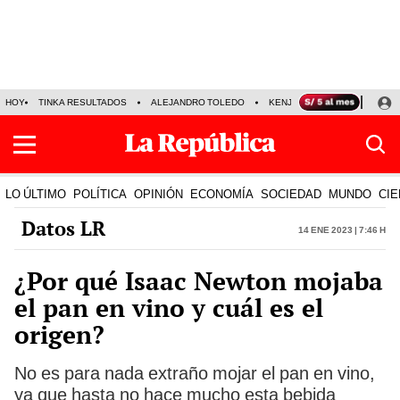
HOY
TINKA RESULTADOS
ALEJANDRO TOLEDO
KENJI FUJIMORI
PRECIO
LO ÚLTIMO
POLÍTICA
OPINIÓN
ECONOMÍA
SOCIEDAD
MUNDO
CIE
Datos LR
14 Ene 2023 | 7:46 h
¿Por qué Isaac Newton mojaba
el pan en vino y cuál es el
origen?
No es para nada extraño mojar el pan en vino,
ya que hasta no hace mucho esta bebida