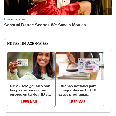
NOTAS RELACIONADAS
DMV 2025: ¿cuáles son
¡Buenas noticias para
los pasos para corregir
inmigrantes en EEUU!
errores en tu Real ID en
Estos programas
California después de
gratuitos ayudan a
LEER MÁS
LEER MÁS
ser emitida?
obtener el Real ID en
Texas