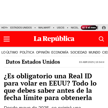
HOY
ESTADOS UNIDOS
WALMART
USCIS
NICOLÁS MADURO
P-8 PO
LO ÚLTIMO
POLÍTICA
OPINIÓN
ECONOMÍA
SOCIEDAD
MUNDO
CIE
Datos Estados Unidos
03 Abr 2025 | 10:04 h
¿Es obligatorio una Real ID
para volar en EEUU? Todo lo
que debes saber antes de la
fecha límite para obtenerla