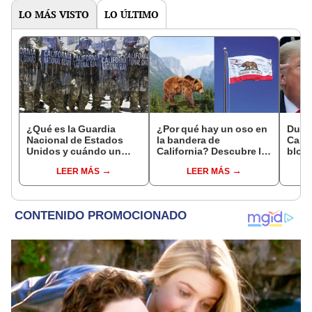
LO MÁS VISTO
LO ÚLTIMO
¿Qué es la Guardia
¿Por qué hay un oso en
Duro
Nacional de Estados
la bandera de
Calif
Unidos y cuándo un
California? Descubre la
bloqu
presidente puede
historia tras sus
ambie
LEER MÁS
LEER MÁS
desplegarla?
símbolos cuando
prohí
pertenecía a México y
gasol
no a EEUU