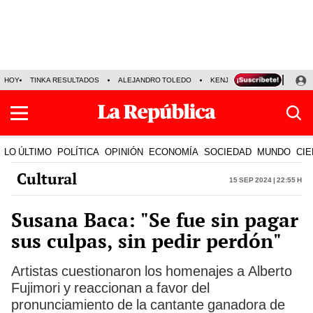
HOY
TINKA RESULTADOS
ALEJANDRO TOLEDO
KENJI FUJIMORI
PRECIO
LO ÚLTIMO
POLÍTICA
OPINIÓN
ECONOMÍA
SOCIEDAD
MUNDO
CIE
Cultural
15 Sep 2024 | 22:55 h
Susana Baca: "Se fue sin pagar
sus culpas, sin pedir perdón"
Artistas cuestionaron los homenajes a Alberto
Fujimori y reaccionan a favor del
pronunciamiento de la cantante ganadora de