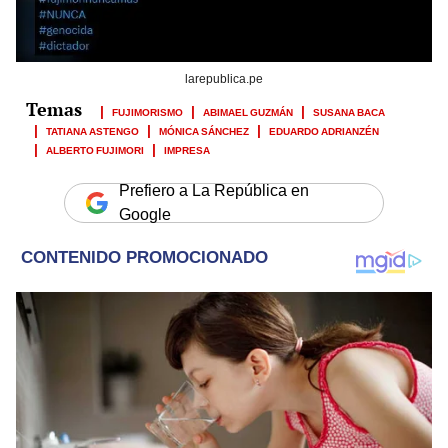
larepublica.pe
FUJIMORISMO
ABIMAEL GUZMÁN
SUSANA BACA
TATIANA ASTENGO
MÓNICA SÁNCHEZ
EDUARDO ADRIANZÉN
ALBERTO FUJIMORI
IMPRESA
Prefiero a La República en
Google