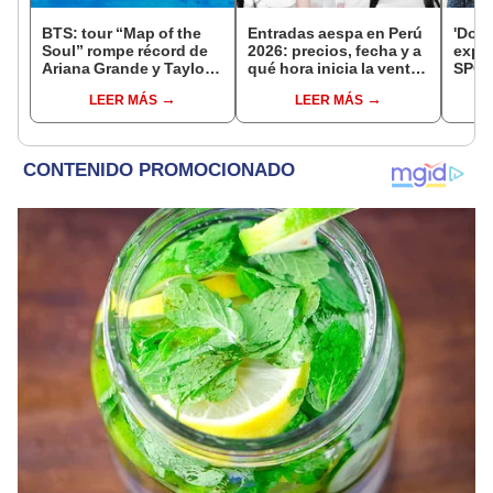
BTS: tour “Map of the
Entradas aespa en Perú
'Doon
Soul” rompe récord de
2026: precios, fecha y a
expl
Ariana Grande y Taylor
qué hora inicia la venta
SPOI
Swift [FOTOS]
de entradas en
desen
LEER MÁS
LEER MÁS
Teleticket
de Su
Netfl