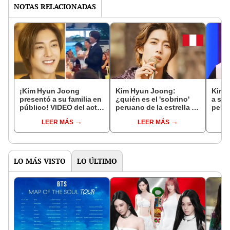
NOTAS RELACIONADAS
¡Kim Hyun Joong
Kim Hyun Joong:
Kim 
presentó a su familia en
¿quién es el 'sobrino'
a su 
público! VIDEO del actor
peruano de la estrella de
perua
de 'Boys over flowers'
"Boys over flowers"?
el re
LEER MÁS
LEER MÁS
se vuelve VIRAL
LO MÁS VISTO
LO ÚLTIMO