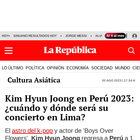
HOY
SINUANO RESULTADOS HOY
JORGE MESSI
ALIANZA LIMA VS SPORT BO
LO ÚLTIMO
POLÍTICA
OPINIÓN
ECONOMÍA
SOCIEDAD
MUNDO
CIE
Cultura Asiática
30 Ago 2023 | 17:34 h
Kim Hyun Joong en Perú 2023:
¿cuándo y dónde será su
concierto en Lima?
El
astro del k-pop
y actor de 'Boys Over
Flowers',
Kim Hyun Joong
regresa a
Perú
a 1