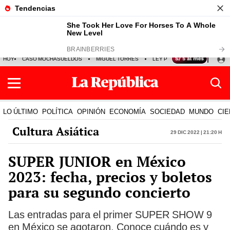
HOY
CASO MOCHASUELDOS
MIGUEL TORRES
LEY PULPÍN
PRECIO DEL
LO ÚLTIMO
POLÍTICA
OPINIÓN
ECONOMÍA
SOCIEDAD
MUNDO
CIE
Cultura Asiática
29 Dic 2022 | 21:20 h
SUPER JUNIOR en México
2023: fecha, precios y boletos
para su segundo concierto
Las entradas para el primer SUPER SHOW 9
en México se agotaron. Conoce cuándo es y