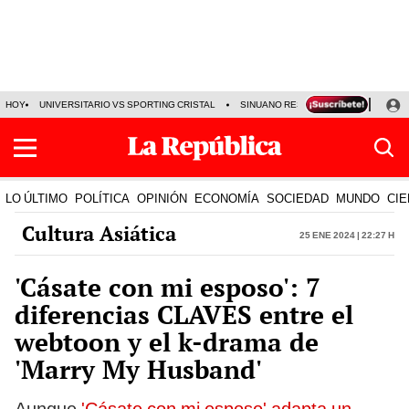
HOY
UNIVERSITARIO VS SPORTING CRISTAL
SINUANO RESULTADOS HOY
CA
LO ÚLTIMO
POLÍTICA
OPINIÓN
ECONOMÍA
SOCIEDAD
MUNDO
CIE
Cultura Asiática
25 Ene 2024 | 22:27 h
'Cásate con mi esposo': 7
diferencias CLAVES entre el
webtoon y el k-drama de
'Marry My Husband'