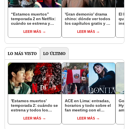
“Estamos muertos”
'Gran demonio' drama
El k-
temporada 2 en Netflix:
chino: dónde ver todos
que 
cuándo se estrena y
los capítulos gratis y en
inspi
avances de la
subespañol
de am
LEER MÁS
LEER MÁS
temporada
de S
LO MÁS VISTO
LO ÚLTIMO
'Estamos muertos'
ACE en Lima: entradas,
Goo 
temporada 2: cuándo se
horarios y todo sobre el
Hyun:
estrena y todos los
fan meeting con el
amor
detalles de la nueva
cantante coreano en el
escá
LEER MÁS
LEER MÁS
entrega
Circuito Mágico del
Agua