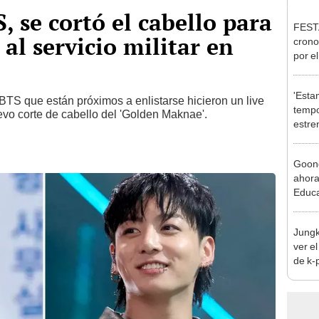
 se cortó el cabello para
FESTA
al servicio militar en
crono
por e
'Esta
S que están próximos a enlistarse hicieron un live
tempo
evo corte de cabello del 'Golden Maknae'.
estre
de la
Goong
ahora
Educa
Jungk
ver el
de k-