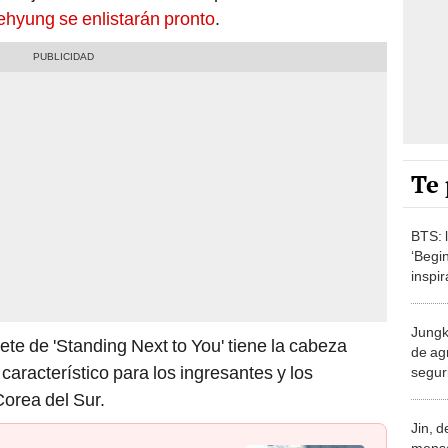
ehyung se enlistarán pronto
.
Te 
BTS: l
‘Begi
inspir
grupo
Jungk
rete de 'Standing Next to You' tiene la cabeza
de ag
aracterístico para los ingresantes y los
segur
k-pop
Corea del Sur.
Jin, 
mensa