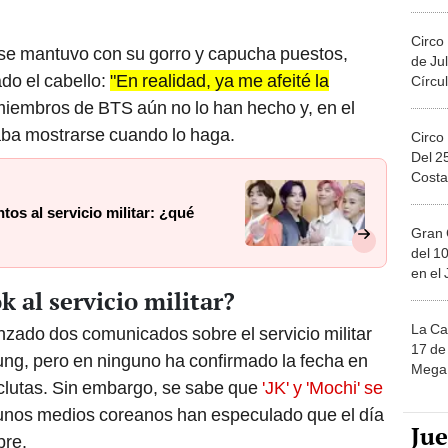
Migue
Circo
' se mantuvo con su gorro y capucha puestos,
de Jul
do el cabello:
"En realidad, ya me afeité la
Círcul
 miembros de BTS aún no lo han hecho y, en el
aba mostrarse cuando lo haga.
Circo
Del 2
Costa
tos al servicio militar: ¿qué
Gran 
del 10
en el
 al servicio militar?
La Ca
nzado dos comunicados sobre el servicio militar
17 de 
ng, pero en ninguno ha confirmado la fecha en
Mega 
eclutas. Sin embargo, se sabe que
'JK' y 'Mochi' se
lgunos medios coreanos han especulado que el día
Ju
bre.