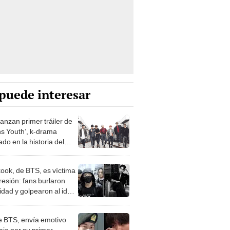
puede interesar
anzan primer tráiler de
ns Youth’, k-drama
ado en la historia del
 k-pop
ook, de BTS, es víctima
resión: fans burlaron
idad y golpearon al idol
de BTS, envía emotivo
je por su primer