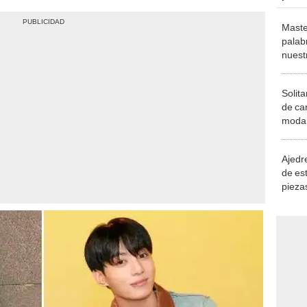
Maste
palab
nuest
Solita
de ca
moda.
demue
Ajedre
de es
piezas
consi