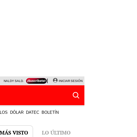
NALDY SALDAÑA
JAVIER MILEI
INICIAR SESIÓN
PARTIDOS DE HOY
HORÓSCOPO DE HOY
LOS
DÓLAR
DATEC
BOLETÍN
 MÁS VISTO
LO ÚLTIMO