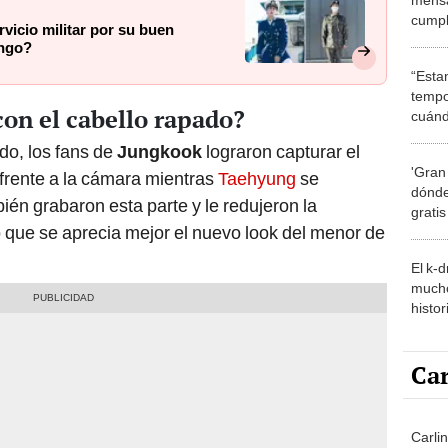
cumpl
rvicio militar por su buen
milit
ango?
“Esta
tempo
on el cabello rapado?
cuánd
de la
do, los fans de
Jungkook
lograron capturar el
'Gran
rente a la cámara mientras
Taehyung
se
dónde
én grabaron esta parte y le redujeron la
grati
o que se aprecia mejor el nuevo look del menor de
El k-
mucho
histor
hered
Car
Carli