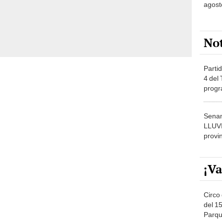
agost
No
Partid
4 del
progr
dónde
Senam
LLUV
provi
¡Va
Circo 
del 15
Parqu