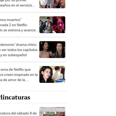
eaños en el servicio
ar: “Me rompe el corazón”
mos muertos”
rada 2 en Netflix:
o se estrena y avances
 temporada
 demonio' drama chino:
 ver todos los capítulos
s y en subespañol
drama de Netflix que
s creen inspirado en la
ia de amor de la
era de Samsung
lincaturas
ncatura del sábado 8 de