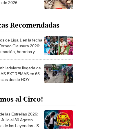
o de 2026
tas Recomendadas
os de Liga 1 en la fecha
 Torneo Clausura 2026:
amación, horarios y
 ver
hi advierte llegada de
IAS EXTREMAS en 65
ncias desde HOY
mos al Circo!
de las Estrellas 2026:
 Julio al 30 Agosto.
e de las Leyendas - San