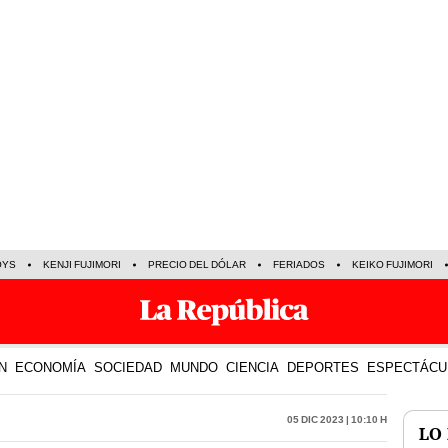
OYS
KENJI FUJIMORI
PRECIO DEL DÓLAR
FERIADOS
KEIKO FUJIMORI
N
ECONOMÍA
SOCIEDAD
MUNDO
CIENCIA
DEPORTES
ESPECTÁCU
05 Dic 2023 | 10:10 h
LO