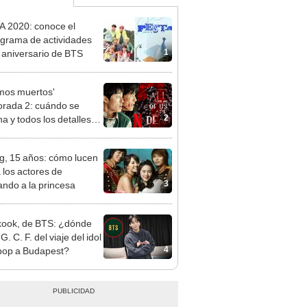
 2020: conoce el
grama de actividades
1
l aniversario de BTS
mos muertos'
rada 2: cuándo se
2
na y todos los detalles
 nueva entrega
, 15 años: cómo lucen
 los actores de
3
ndo a la princesa
ook, de BTS: ¿dónde
 G. C. F. del viaje del idol
4
pop a Budapest?