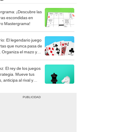
rgrama: ¡Descubre las
ras escondidas en
ro Mastergrama!
rio: El legendario juego
rtas que nunca pasa de
 Organiza el mazo y
stra tu habilidad.
z: El rey de los juegos
trategia. Mueve tus
, anticipa al rival y
gue el jaque mate.