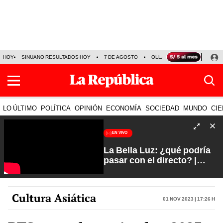
HOY
SINUANO RESULTADOS HOY
7 DE AGOSTO
OLLANTA HUMALA
PAPA
LO ÚLTIMO
POLÍTICA
OPINIÓN
ECONOMÍA
SOCIEDAD
MUNDO
CIE
EN VIVO
La Bella Luz: ¿qué podría
pasar con el directo? |
Fuerte y Claro con Manuela
Camacho
Cultura Asiática
01 Nov 2023 | 17:26 h