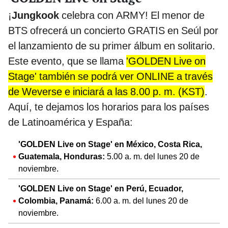
¡
Jungkook
celebra con ARMY! El menor de
BTS ofrecerá un concierto GRATIS en Seúl por
el lanzamiento de su primer álbum en solitario.
Este evento, que se llama
'GOLDEN Live on
Stage' también se podrá ver ONLINE a través
de Weverse e iniciará a las 8.00 p. m. (KST)
.
Aquí, te dejamos los horarios para los países
de Latinoamérica y España:
'GOLDEN Live on Stage' en México, Costa Rica,
Guatemala, Honduras:
5.00 a. m. del lunes 20 de
noviembre.
'GOLDEN Live on Stage' en Perú, Ecuador,
Colombia, Panamá:
6.00 a. m. del lunes 20 de
noviembre.