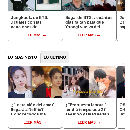
Jungkook, de BTS:
Suga, de BTS: ¿cuántos
Jung
¿cuáles con las
días faltan para que
BTS, 
canciones de
Yoongi vuelva del
capít
'GOLDEN'? Tracklist
servicio militar?
sale 
LEER MÁS
LEER MÁS
oficial de su primer
espa
álbum
LO MÁS VISTO
LO ÚLTIMO
¿'La traición del amor'
¿"Propuesta laboral"
OST 
llegará a Netflix?
tendrá temporada 2?
CHAK
Conoce todos los
Tae Moo y Ha Ri serían
inter
detalles aquí y disfruta
padres de dos niños,
Jung
LEER MÁS
LEER MÁS
del drama chino ONLINE
según fans
por 