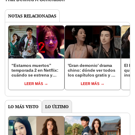
NOTAS RELACIONADAS
“Estamos muertos”
'Gran demonio' drama
El k-
temporada 2 en Netflix:
chino: dónde ver todos
que 
cuándo se estrena y
los capítulos gratis y en
inspi
avances de la
subespañol
de am
LEER MÁS
LEER MÁS
temporada
de S
LO MÁS VISTO
LO ÚLTIMO