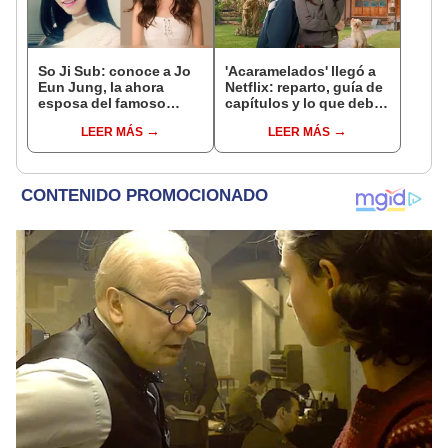
So Ji Sub: conoce a Jo
'Acaramelados' llegó a
Eun Jung, la ahora
Netflix: reparto, guía de
esposa del famoso
capítulos y lo que debes
actor coreano [VIDEOS]
saber de la nueva serie
LEER MÁS
LEER MÁS
coreana