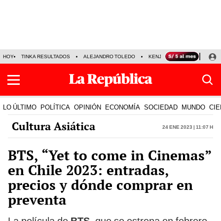
HOY
TINKA RESULTADOS
ALEJANDRO TOLEDO
KENJI FUJIMORI
PRECIO
LO ÚLTIMO
POLÍTICA
OPINIÓN
ECONOMÍA
SOCIEDAD
MUNDO
CIE
Cultura Asiática
24 Ene 2023 | 11:07 h
BTS, “Yet to come in Cinemas”
en Chile 2023: entradas,
precios y dónde comprar en
preventa