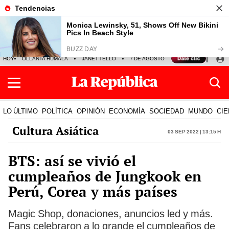
HOY
OLLANTA HUMALA
JANET TELLO
7 DE AGOSTO
TINKA RESULTADOS
LO ÚLTIMO
POLÍTICA
OPINIÓN
ECONOMÍA
SOCIEDAD
MUNDO
CIE
Cultura Asiática
03 Sep 2022 | 13:15 h
BTS: así se vivió el
cumpleaños de Jungkook en
Perú, Corea y más países
Magic Shop, donaciones, anuncios led y más.
Fans celebraron a lo grande el cumpleaños de