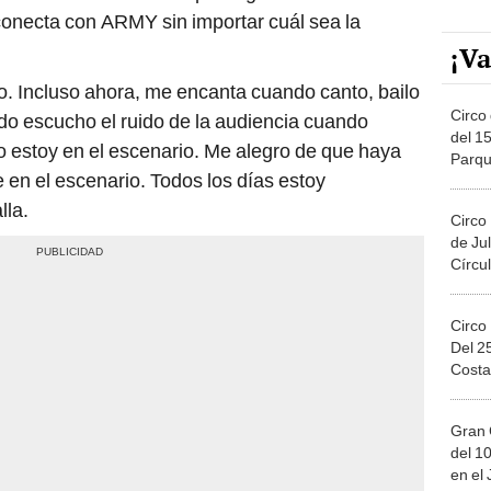
onecta con ARMY sin importar cuál sea la
¡Va
o. Incluso ahora, me encanta cuando canto, bailo
Circo 
ndo escucho el ruido de la audiencia cuando
del 15
o estoy en el escenario. Me alegro de que haya
Parqu
 en el escenario. Todos los días estoy
Migue
lla.
Circo
de Jul
Círcul
Circo
Del 2
Costa
Gran 
del 10
en el