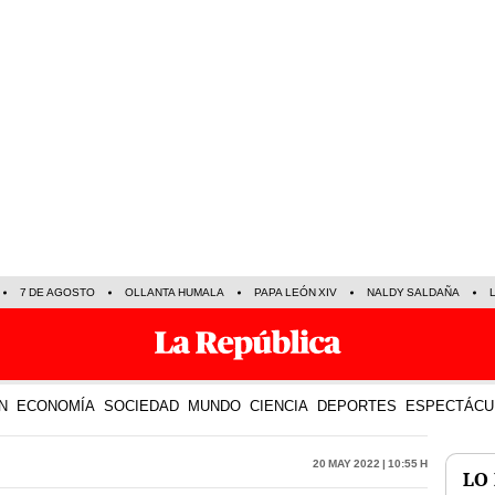
7 DE AGOSTO
OLLANTA HUMALA
PAPA LEÓN XIV
NALDY SALDAÑA
N
ECONOMÍA
SOCIEDAD
MUNDO
CIENCIA
DEPORTES
ESPECTÁCU
20 May 2022 | 10:55 h
LO