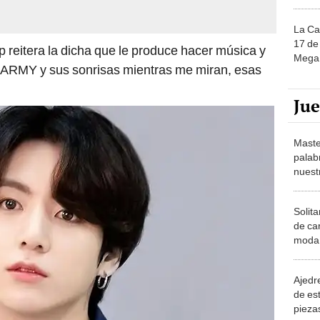
La Ca
17 de 
p reitera la dicha que le produce hacer música y
Mega 
 a ARMY y sus sonrisas mientras me miran, esas
Ju
Maste
palab
nuest
Solita
de ca
moda.
demue
Ajedre
de es
piezas