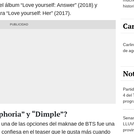
el álbum “Love yourself: Answer” (2018) y
histor
hered
ara “Love yourself: Her” (2017).
Car
Carli
de ag
No
Partid
4 del
progr
dónde
uphoria” y “Dimple”?
Senam
n, una de las opciones del maknae de BTS fue una
LLUV
provi
él confiesa en el teaser que le gusta más cuando