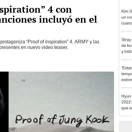
spiration” 4 con
Kim S
nciones incluyó en el
un ro
cuand
edad:
caso
Stray
rotagoniza “Proof of inspiration” 4. ARMY y las
de bo
presentes en nuevo video teaser.
y tod
CONC
'Esta
tempo
estre
de la
Hyun 
2022:
que s