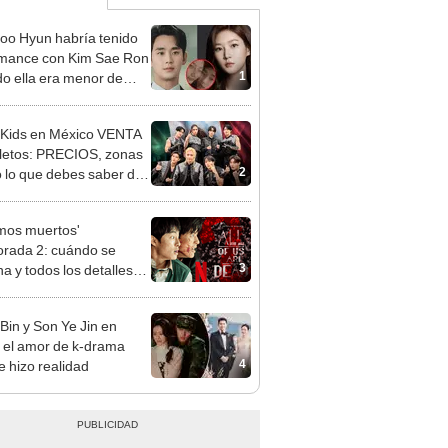
oo Hyun habría tenido
mance con Kim Sae Ron
1
o ella era menor de
 todo lo que se sabe del
 Kids en México VENTA
letos: PRECIOS, zonas
2
o lo que debes saber del
IERTO k-pop
mos muertos'
rada 2: cuándo se
3
na y todos los detalles
 nueva entrega
Bin y Son Ye Jin en
 el amor de k-drama
4
e hizo realidad