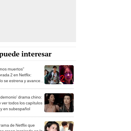
puede interesar
mos muertos”
rada 2 en Netflix:
o se estrena y avances
 temporada
 demonio' drama chino:
 ver todos los capítulos
s y en subespañol
drama de Netflix que
s creen inspirado en la