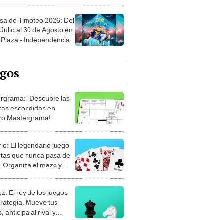
sa de Timoteo 2026: Del
Julio al 30 de Agosto en
Plaza - Independencia
egos
rgrama: ¡Descubre las
ras escondidas en
ro Mastergrama!
rio: El legendario juego
rtas que nunca pasa de
 Organiza el mazo y
stra tu habilidad.
z: El rey de los juegos
trategia. Mueve tus
, anticipa al rival y