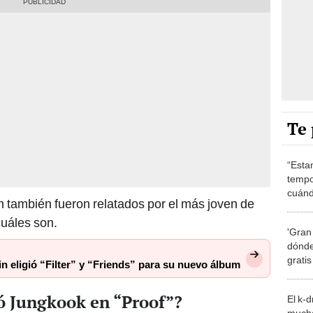
Te 
“Esta
tempo
cuánd
n también fueron relatados por el más joven de
de la
uáles son.
'Gran
dónde
grati
in eligió “Filter” y “Friends” para su nuevo álbum
ó Jungkook en “Proof”?
El k-
mucho