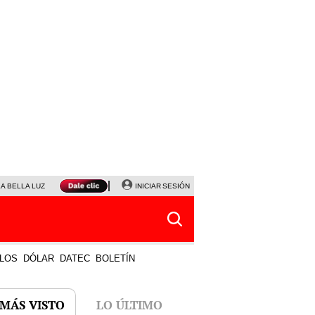
LA BELLA LUZ
MAGALY MEDINA
INICIAR SESIÓN
SINUANO RESULTADOS HOY
JANET TELLO
LOS
DÓLAR
DATEC
BOLETÍN
 MÁS VISTO
LO ÚLTIMO