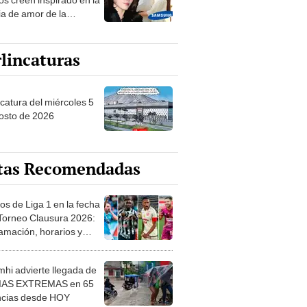
ia de amor de la
era de Samsung
lincaturas
ncatura del miércoles 5
osto de 2026
tas Recomendadas
os de Liga 1 en la fecha
 Torneo Clausura 2026:
amación, horarios y
 ver
hi advierte llegada de
IAS EXTREMAS en 65
ncias desde HOY