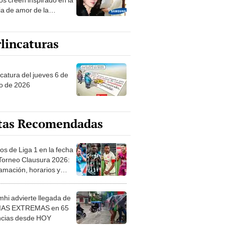
ia de amor de la
era de Samsung
lincaturas
ncatura del jueves 6 de
o de 2026
tas Recomendadas
os de Liga 1 en la fecha
 Torneo Clausura 2026:
amación, horarios y
 ver
hi advierte llegada de
IAS EXTREMAS en 65
ncias desde HOY