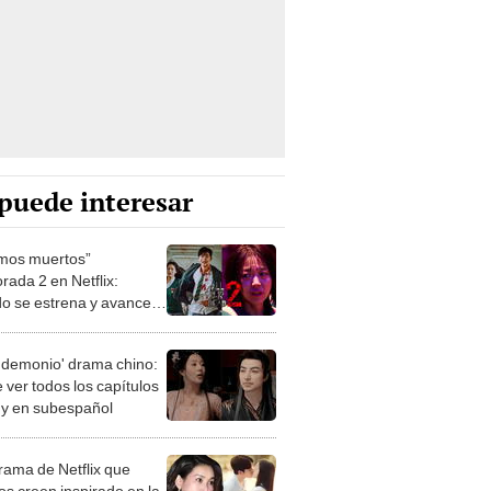
puede interesar
mos muertos”
rada 2 en Netflix:
o se estrena y avances
 temporada
 demonio' drama chino:
 ver todos los capítulos
s y en subespañol
drama de Netflix que
s creen inspirado en la