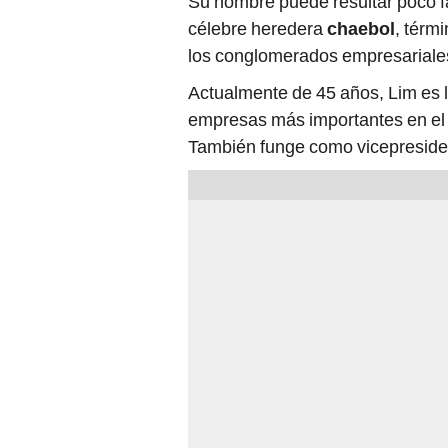
Su nombre puede resultar poco f
célebre heredera
chaebol
, térm
los conglomerados empresariales 
Actualmente de 45 años, Lim es l
empresas más importantes en el ru
También funge como vicepreside