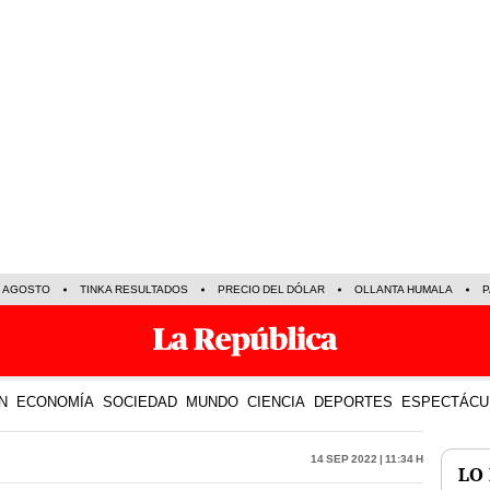
E AGOSTO
TINKA RESULTADOS
PRECIO DEL DÓLAR
OLLANTA HUMALA
P
N
ECONOMÍA
SOCIEDAD
MUNDO
CIENCIA
DEPORTES
ESPECTÁCU
14 Sep 2022 | 11:34 h
LO