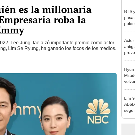
ién es la millonaria
BTS y
 Empresaria roba la
pasad
polém
 Emmy
Jung
Actor
2022. Lee Jung Jae alzó importante premio como actor
antig
ang, Lim Se Ryung, ha ganado los focos de los medios.
provo
los fa
Hyun 
Mi ad
volve
Lim Y
AB6IX
según