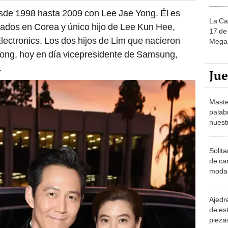
sde 1998 hasta 2009 con Lee Jae Yong. Él es
La Ca
ados en Corea y único hijo de Lee Kun Hee,
17 de 
ectronics. Los dos hijos de Lim que nacieron
Mega 
 Yong, hoy en día vicepresidente de Samsung,
.
Ju
Maste
palab
nuest
Solita
de ca
moda.
demue
Ajedre
de es
piezas