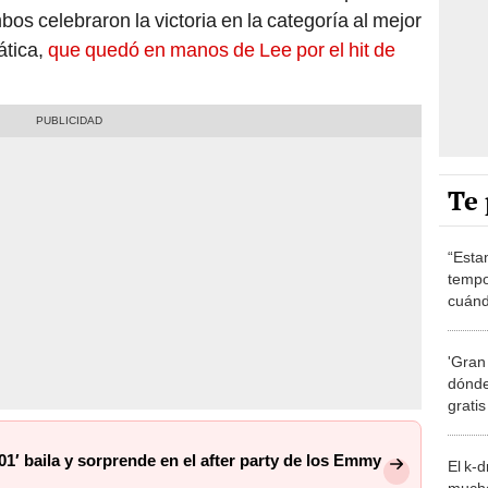
os celebraron la victoria en la categoría al mejor
ática,
que quedó en manos de Lee por el hit de
Te 
“Esta
tempo
cuánd
de la
'Gran
dónde
grati
01′ baila y sorprende en el after party de los Emmy
El k-
mucho