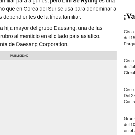
amiliar para algunos, pero
Lim Se Ryung
es una
ino que en Corea del Sur se usa para denominar a
¡Va
dependientes de la línea familiar.
a hija mayor del grupo Daesang, una de las
Circo 
bro alimenticio en el citado país asiático.
del 15
nta de Daesang Corporation.
Parqu
Migue
Circo
de Jul
Círcul
Circo
Del 2
Costa
Gran 
del 10
en el