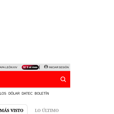
APA LEÓN XIV
NALDY SALDAÑA
INICIAR SESIÓN
LA BELLA LUZ
MAGALY MEDINA
HORÓS
LOS
DÓLAR
DATEC
BOLETÍN
 MÁS VISTO
LO ÚLTIMO