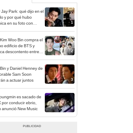
 Jay Park: qué dijo en el
o y por qué hubo
1
ica en su foto con
kook
 Kim Woo Bin compra el
uo edificio de BTS y
2
ca descontento entre
ns
Bin y Daniel Henney de
orable Sam Soon
3
rán a actuar juntos
oungmin es sacado de
 por conducir ebrio,
4
 anunció New Music