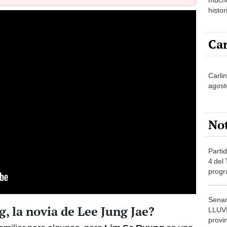
histor
hered
Car
Carli
agost
No
Partid
4 del
progr
dónde
Senam
, la novia de Lee Jung Jae?
LLUV
provi