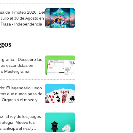
sa de Timoteo 2026: Del
Julio al 30 de Agosto en
Plaza - Independencia
egos
rgrama: ¡Descubre las
ras escondidas en
ro Mastergrama!
rio: El legendario juego
rtas que nunca pasa de
 Organiza el mazo y
stra tu habilidad.
z: El rey de los juegos
trategia. Mueve tus
, anticipa al rival y