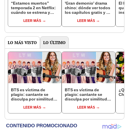
“Estamos muertos”
'Gran demonio' drama
El k-
temporada 2 en Netflix:
chino: dónde ver todos
que 
cuándo se estrena y
los capítulos gratis y en
inspi
avances de la
subespañol
de am
LEER MÁS
LEER MÁS
temporada
de S
LO MÁS VISTO
LO ÚLTIMO
BTS es víctima de
BTS es víctima de
¿Quié
plagio: cantante se
plagio: cantante se
Chen
disculpa por similitud
disculpa por similitud
con portada de LY:
con portada de LY:
LEER MÁS
LEER MÁS
Answer
Answer