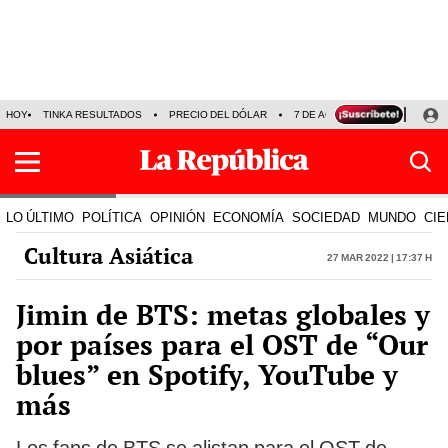
HOY
TINKA RESULTADOS
PRECIO DEL DÓLAR
7 DE AGOSTO
OLLANTA H
LO ÚLTIMO
POLÍTICA
OPINIÓN
ECONOMÍA
SOCIEDAD
MUNDO
CIE
Cultura Asiática
27 Mar 2022 | 17:37 h
Jimin de BTS: metas globales y
por países para el OST de “Our
blues” en Spotify, YouTube y
más