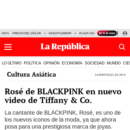
HOY
PRECIO DEL DÓLAR
KENJI FUJIMORI
PLAZA VEA
FERIADOS
KE
LO ÚLTIMO
POLÍTICA
OPINIÓN
ECONOMÍA
SOCIEDAD
MUNDO
CIE
Cultura Asiática
14 Mar 2022 | 22:26 h
Rosé de BLACKPINK en nuevo
video de Tiffany & Co.
La cantante de BLACKPINK, Rosé, es uno de
los nuevos iconos de la moda, ya que ahora
posa para una prestigiosa marca de joyas.