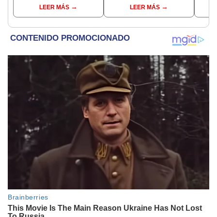
saber de la nueva serie
fans 
LEER MÁS
LEER MÁS
coreana
foto
bebé