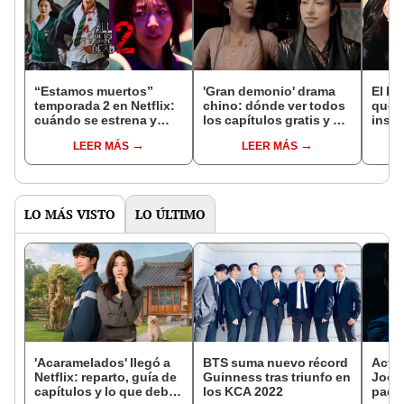
“Estamos muertos”
'Gran demonio' drama
El k-
temporada 2 en Netflix:
chino: dónde ver todos
que 
cuándo se estrena y
los capítulos gratis y en
inspi
avances de la
subespañol
de am
LEER MÁS
LEER MÁS
temporada
de S
LO MÁS VISTO
LO ÚLTIMO
'Acaramelados' llegó a
BTS suma nuevo récord
Acto
Netflix: reparto, guía de
Guinness tras triunfo en
Joong
capítulos y lo que debes
los KCA 2022
padr