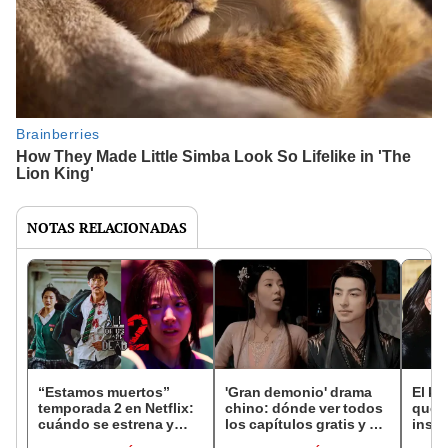
NOTAS RELACIONADAS
“Estamos muertos”
'Gran demonio' drama
El k-
temporada 2 en Netflix:
chino: dónde ver todos
que 
cuándo se estrena y
los capítulos gratis y en
inspi
avances de la
subespañol
de am