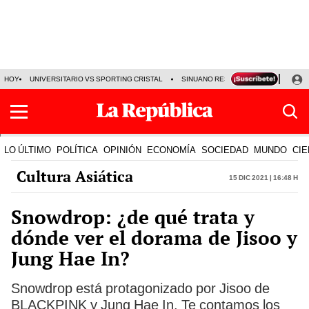
HOY
UNIVERSITARIO VS SPORTING CRISTAL
SINUANO RESULTADOS HOY
CA
LO ÚLTIMO
POLÍTICA
OPINIÓN
ECONOMÍA
SOCIEDAD
MUNDO
CIE
Cultura Asiática
15 Dic 2021 | 16:48 h
Snowdrop: ¿de qué trata y
dónde ver el dorama de Jisoo y
Jung Hae In?
Snowdrop está protagonizado por Jisoo de
BLACKPINK y Jung Hae In. Te contamos los