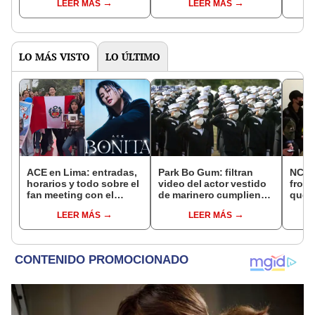
LEER MÁS
LEER MÁS
temporada
de S
LO MÁS VISTO
LO ÚLTIMO
ACE en Lima: entradas,
Park Bo Gum: filtran
NCT 
horarios y todo sobre el
video del actor vestido
front
fan meeting con el
de marinero cumpliendo
que l
cantante coreano en el
su servicio militar
aerop
LEER MÁS
LEER MÁS
Circuito Mágico del
"ileg
Agua