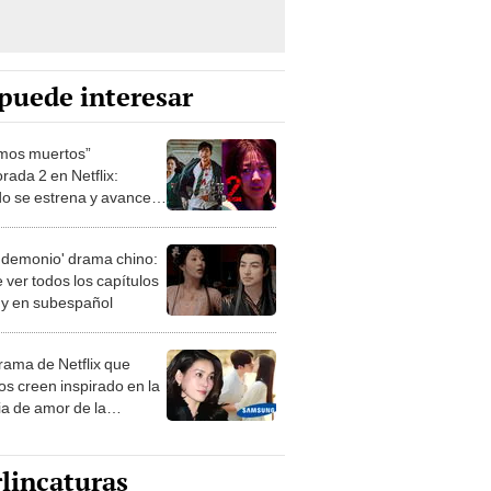
puede interesar
mos muertos”
rada 2 en Netflix:
o se estrena y avances
 temporada
 demonio' drama chino:
 ver todos los capítulos
s y en subespañol
drama de Netflix que
s creen inspirado en la
ia de amor de la
era de Samsung
lincaturas