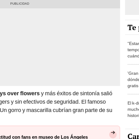
Te 
“Esta
tempo
cuánd
de la
'Gran
dónde
grati
ys over flowers
y más éxitos de sintonía salió
ers y sin efectivos de seguridad. El famoso
El k-
mucho
Un gorro y mascarilla cubrían gran parte de su
histor
hered
Car
ctitud con fans en museo de Los Ángeles