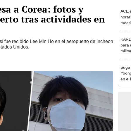
sa a Corea: fotos y
ACE e
erto tras actividades en
horar
meeti
corea
del A
KARD:
Así fue recibido Lee Min Ho en el aeropuerto de Incheon
para 
stados Unidos.
milit
Suga 
Yoong
en el