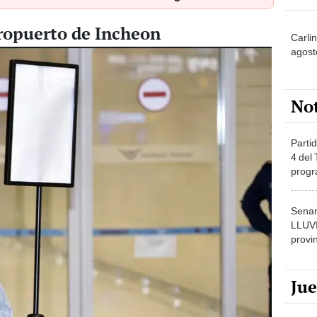
eropuerto de Incheon
Carli
agost
No
Partid
4 del
progr
dónde
Senam
LLUV
provi
Ju