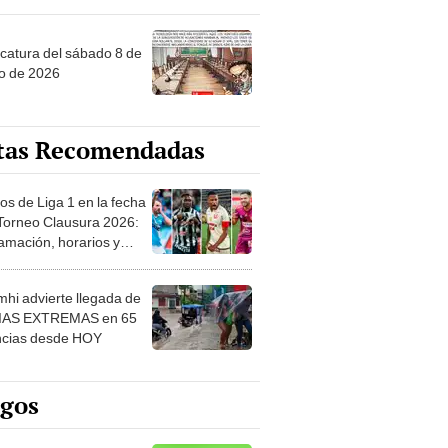
ncatura del sábado 8 de
o de 2026
tas Recomendadas
os de Liga 1 en la fecha
 Torneo Clausura 2026:
amación, horarios y
 ver
hi advierte llegada de
IAS EXTREMAS en 65
ncias desde HOY
egos