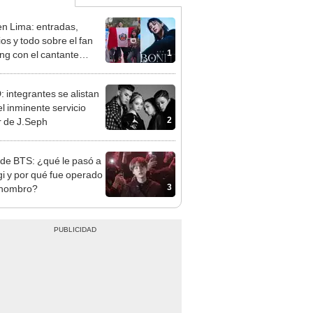
n Lima: entradas,
ios y todo sobre el fan
1
ng con el cantante
no en el Circuito Mágico
gua
 integrantes se alistan
el inminente servicio
2
ar de J.Seph
de BTS: ¿qué le pasó a
i y por qué fue operado
3
 hombro?