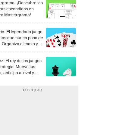
rgrama: ¡Descubre las
ras escondidas en
ro Mastergrama!
rio: El legendario juego
rtas que nunca pasa de
 Organiza el mazo y
stra tu habilidad.
z: El rey de los juegos
trategia. Mueve tus
, anticipa al rival y
gue el jaque mate.