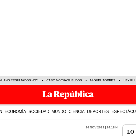
NUANO RESULTADOS HOY
CASO MOCHASUELDOS
MIGUEL TORRES
LEY PU
N
ECONOMÍA
SOCIEDAD
MUNDO
CIENCIA
DEPORTES
ESPECTÁCU
16 Nov 2021 | 14:18 h
LO