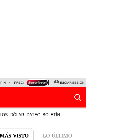
LPÍN
PRECIO DEL DÓLAR
CORTE DE LUZ
INICIAR SESIÓN
VIERNES 7 DE AGOSTO
ALBER
LOS
DÓLAR
DATEC
BOLETÍN
 MÁS VISTO
LO ÚLTIMO