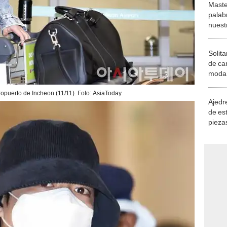
Maste
palab
nuest
Solita
de ca
moda.
demue
opuerto de Incheon (11/11). Foto: AsiaToday
Ajedre
de es
piezas
consi