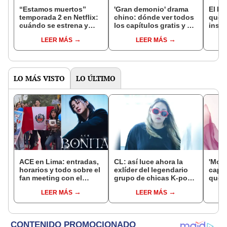
“Estamos muertos”
'Gran demonio' drama
El k-
temporada 2 en Netflix:
chino: dónde ver todos
que 
cuándo se estrena y
los capítulos gratis y en
inspi
avances de la
subespañol
de am
LEER MÁS
LEER MÁS
temporada
de S
LO MÁS VISTO
LO ÚLTIMO
ACE en Lima: entradas,
CL: así luce ahora la
'Moon
horarios y todo sobre el
exlíder del legendario
capí
fan meeting con el
grupo de chicas K-pop
qué h
cantante coreano en el
2NE1
ONLI
LEER MÁS
LEER MÁS
Circuito Mágico del
Youn
Agua