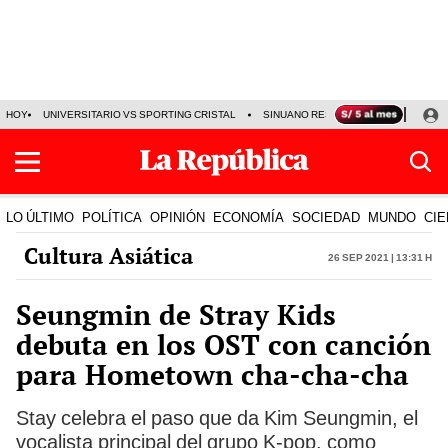
HOY
UNIVERSITARIO VS SPORTING CRISTAL
SINUANO RESULTADOS HOY
CA
LO ÚLTIMO
POLÍTICA
OPINIÓN
ECONOMÍA
SOCIEDAD
MUNDO
CIE
Cultura Asiática
26 Sep 2021 | 13:31 h
Seungmin de Stray Kids
debuta en los OST con canción
para Hometown cha-cha-cha
Stay celebra el paso que da Kim Seungmin, el
vocalista principal del grupo K-pop, como