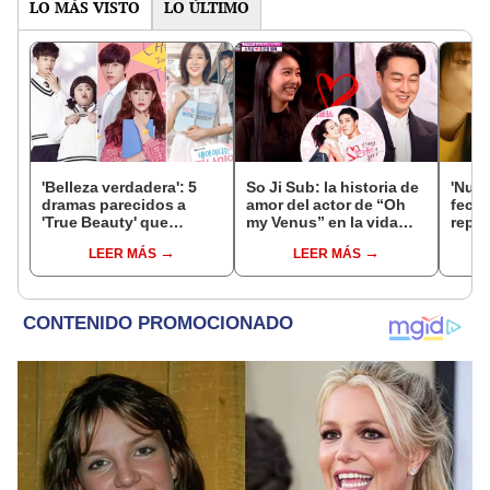
LO MÁS VISTO
LO ÚLTIMO
'Belleza verdadera': 5
So Ji Sub: la historia de
'Nues
dramas parecidos a
amor del actor de “Oh
fecha
'True Beauty' que
my Venus” en la vida
repar
puedes ver en
real
nuev
LEER MÁS
LEER MÁS
streaming hoy mismo
romá