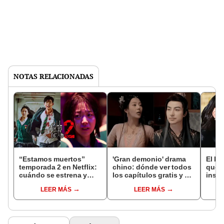
NOTAS RELACIONADAS
“Estamos muertos”
'Gran demonio' drama
El k-
temporada 2 en Netflix:
chino: dónde ver todos
que 
cuándo se estrena y
los capítulos gratis y en
inspi
avances de la
subespañol
de am
LEER MÁS
LEER MÁS
temporada
de S