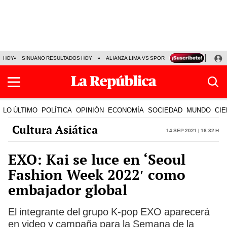
HOY
SINUANO RESULTADOS HOY
ALIANZA LIMA VS SPORT BOYS
JORGE MES
LO ÚLTIMO
POLÍTICA
OPINIÓN
ECONOMÍA
SOCIEDAD
MUNDO
CIE
Cultura Asiática
14 Sep 2021 | 16:32 h
EXO: Kai se luce en ‘Seoul
Fashion Week 2022′ como
embajador global
El integrante del grupo K-pop EXO aparecerá
en video y campaña para la Semana de la