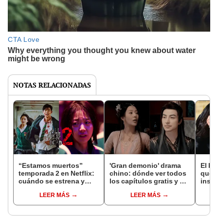
NOTAS RELACIONADAS
“Estamos muertos”
'Gran demonio' drama
El k-
temporada 2 en Netflix:
chino: dónde ver todos
que 
cuándo se estrena y
los capítulos gratis y en
inspi
avances de la
subespañol
de am
LEER MÁS
LEER MÁS
temporada
de S