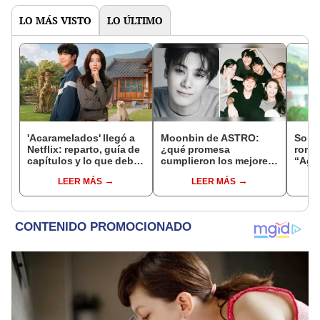
LO MÁS VISTO
LO ÚLTIMO
'Acaramelados' llegó a
Moonbin de ASTRO:
Son Y
Netflix: reparto, guía de
¿qué promesa
roma
capítulos y lo que debes
cumplieron los mejores
“Agr
saber de la nueva serie
amigos del idol tras su
cono
LEER MÁS
LEER MÁS
coreana
muerte?