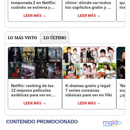
temporada 2 en Netflix:
chino: dónde ver todos
que 
cuándo se estrena y
los capítulos gratis y en
inspi
avances de la
subespañol
de am
LEER MÁS
LEER MÁS
temporada
de S
LO MÁS VISTO
LO ÚLTIMO
Netflix: ranking de las
K-dramas gratis y legal:
'Nam
12 mejores películas
7 series coreanas
super
asiáticas para ver en
clásicas para ver en Viki
¿qui
Halloween [VIDEO]
actor
LEER MÁS
LEER MÁS
de Ne