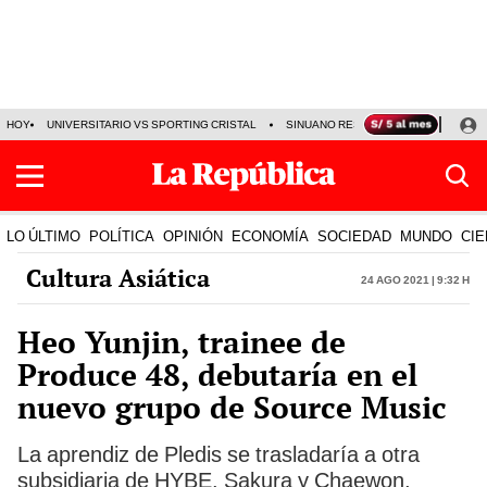
HOY
UNIVERSITARIO VS SPORTING CRISTAL
SINUANO RESULTADOS HOY
CA
LO ÚLTIMO
POLÍTICA
OPINIÓN
ECONOMÍA
SOCIEDAD
MUNDO
CIE
Cultura Asiática
24 Ago 2021 | 9:32 h
Heo Yunjin, trainee de
Produce 48, debutaría en el
nuevo grupo de Source Music
La aprendiz de Pledis se trasladaría a otra
subsidiaria de HYBE. Sakura y Chaewon,