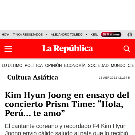
HOY
TINKA RESULTADOS
ALEJANDRO TOLEDO
KENJI FUJIMORI
PRECIO
LO ÚLTIMO
POLÍTICA
OPINIÓN
ECONOMÍA
SOCIEDAD
MUNDO
CIE
Cultura Asiática
28 Abr 2021 | 21:57 h
Kim Hyun Joong en ensayo del
concierto Prism Time: “Hola,
Perú... te amo”
El cantante coreano y recordado F4 Kim Hyun
Joong envió cálido saludo al país que lo recibió