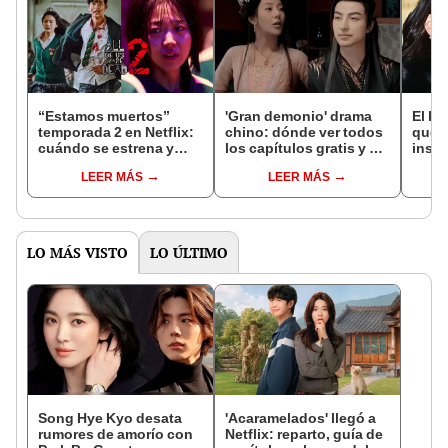
“Estamos muertos”
'Gran demonio' drama
El k-
temporada 2 en Netflix:
chino: dónde ver todos
que 
cuándo se estrena y
los capítulos gratis y en
inspi
avances de la
subespañol
de am
LEER MÁS
LEER MÁS
temporada
de S
LO MÁS VISTO
LO ÚLTIMO
Song Hye Kyo desata
'Acaramelados' llegó a
rumores de amorío con
Netflix: reparto, guía de