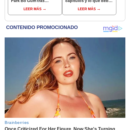
Park Bo Gum tras
capítulos y lo que debes
olvidar a Song Joong Ki
saber de la nueva serie
LEER MÁS
LEER MÁS
coreana