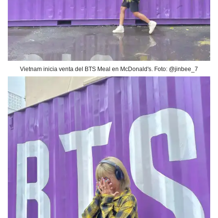
Vietnam inicia venta del BTS Meal en McDonald's. Foto: @jinbee_7