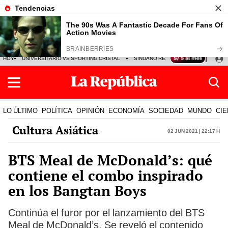
HOY
UNIVERSITARIO VS SPORTING CRISTAL
SINUANO RESULTADOS HOY
CA
LO ÚLTIMO
POLÍTICA
OPINIÓN
ECONOMÍA
SOCIEDAD
MUNDO
CIE
Cultura Asiática
02 Jun 2021 | 22:17 h
BTS Meal de McDonald’s: qué
contiene el combo inspirado
en los Bangtan Boys
Continúa el furor por el lanzamiento del BTS
Meal de McDonald’s. Se reveló el contenido