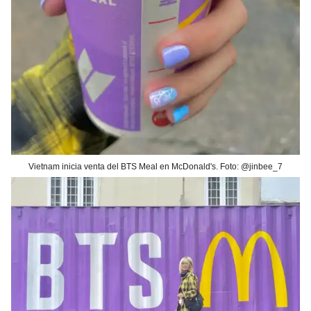
Vietnam inicia venta del BTS Meal en McDonald's. Foto: @jinbee_7