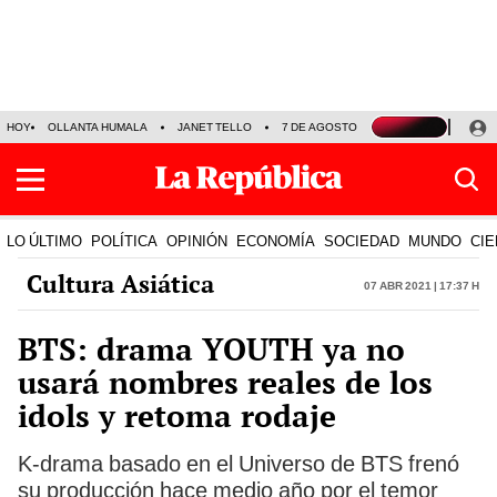
HOY
OLLANTA HUMALA
JANET TELLO
7 DE AGOSTO
TINKA RESULTADOS
LO ÚLTIMO
POLÍTICA
OPINIÓN
ECONOMÍA
SOCIEDAD
MUNDO
CIE
Cultura Asiática
07 Abr 2021 | 17:37 h
BTS: drama YOUTH ya no
usará nombres reales de los
idols y retoma rodaje
K-drama basado en el Universo de BTS frenó
su producción hace medio año por el temor