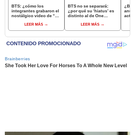
BTS: ¿cómo los
BTS no se separará:
¿BTS 
integrantes grabaron el
¿por qué su ‘hiatus’ es
anun
nostálgico video de “Yet
distinto al de One
activ
to come”?
Direction?
emot
LEER MÁS
LEER MÁS
2022