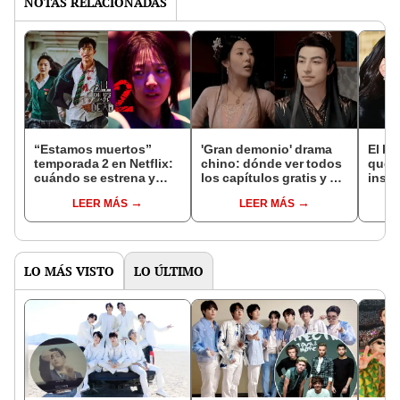
NOTAS RELACIONADAS
“Estamos muertos”
'Gran demonio' drama
El k-
temporada 2 en Netflix:
chino: dónde ver todos
que 
cuándo se estrena y
los capítulos gratis y en
inspi
avances de la
subespañol
de am
LEER MÁS
LEER MÁS
temporada
de S
LO MÁS VISTO
LO ÚLTIMO