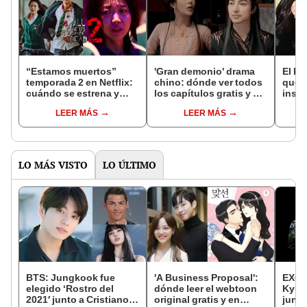
“Estamos muertos”
'Gran demonio' drama
El k-
temporada 2 en Netflix:
chino: dónde ver todos
que 
cuándo se estrena y
los capítulos gratis y en
inspi
avances de la
subespañol
de am
LEER MÁS
LEER MÁS
temporada
de S
LO MÁS VISTO
LO ÚLTIMO
BTS: Jungkook fue
'A Business Proposal':
EXO:
elegido ‘Rostro del
dónde leer el webtoon
Kyun
2021′ junto a Cristiano
original gratis y en
junto