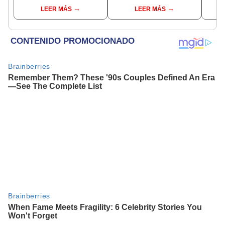
Ronaldo, Lisa y Song
español
pres
LEER MÁS
LEER MÁS
Joong Ki
music