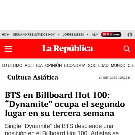
HOY
SINUANO RESULTADOS HOY
JORGE MESSI
ALIANZA LIMA VS SPORT BO
LO ÚLTIMO
POLÍTICA
OPINIÓN
ECONOMÍA
SOCIEDAD
MUNDO
CIE
Cultura Asiática
14 Sep 2020 | 15:29 h
BTS en Billboard Hot 100:
“Dynamite” ocupa el segundo
lugar en su tercera semana
Single “Dynamite” de BTS desciende una
posición en el Billboard Hot 100. Artistas se