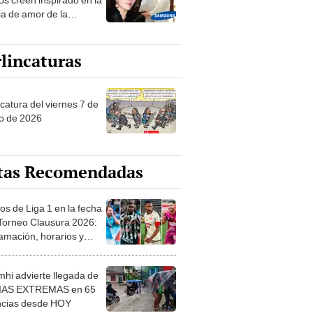
ia de amor de la
era de Samsung
lincaturas
catura del viernes 7 de
o de 2026
tas Recomendadas
os de Liga 1 en la fecha
 Torneo Clausura 2026:
amación, horarios y
 ver
hi advierte llegada de
IAS EXTREMAS en 65
ncias desde HOY