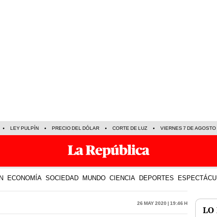
LEY PULPÍN
PRECIO DEL DÓLAR
CORTE DE LUZ
VIERNES 7 DE AGOSTO
N
ECONOMÍA
SOCIEDAD
MUNDO
CIENCIA
DEPORTES
ESPECTÁCU
26 May 2020 | 19:46 h
LO