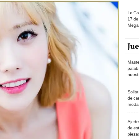
La Ca
17 de 
Mega 
Ju
Maste
palab
nuest
Solita
de ca
moda.
demue
Ajedre
de es
piezas