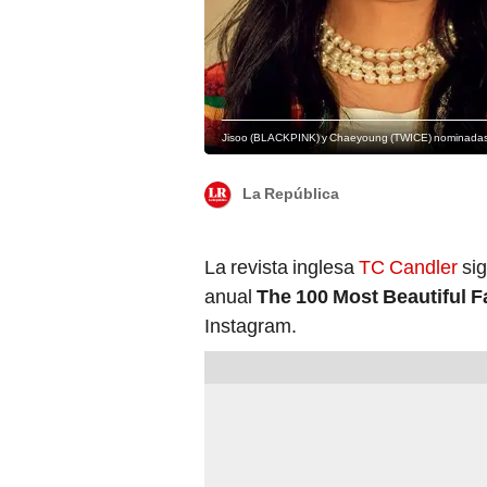
Jisoo (BLACKPINK) y Chaeyoung (TWICE) nominadas a
La República
La revista inglesa
TC Candler
sig
anual
The 100 Most Beautiful F
Instagram.