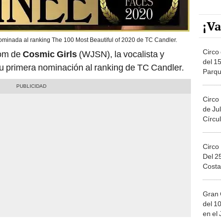
¡Va
inada al ranking The 100 Most Beautiful of 2020 de TC Candler.
Circo 
dom de
Cosmic Girls
(WJSN), la vocalista y
del 15
su primera nominación al ranking de TC Candler.
Parqu
Migue
Circo
de Jul
Círcul
Circo
Del 2
Costa
Gran 
del 10
en el