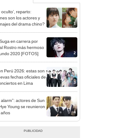
oculto’, reparto:
nes son los actores y
1
najes del drama chino?
Suga en carrera por
o al Rostro más hermoso
2
mundo 2020 [FOTOS]
n Perú 2026: estas son
uevas fechas oficiales de
3
onciertos en Lima
 alarm”: actores de Sun
Hye Young se reunieron
4
2 años