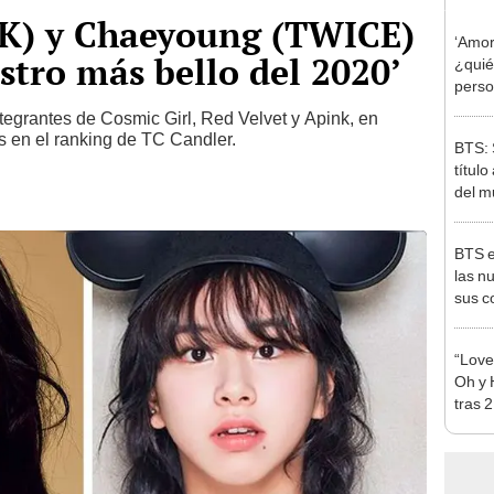
K) y Chaeyoung (TWICE)
‘Amor 
stro más bello del 2020’
¿quié
perso
egrantes de Cosmic Girl, Red Velvet y Apink, en
s en el ranking de TC Candler.
BTS: 
títul
del 
BTS e
las n
sus c
“Love
Oh y 
tras 