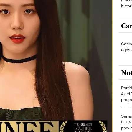
histor
hered
Car
Carlin
agost
No
Partid
4 del
progr
dónde
Senam
LLUV
provi