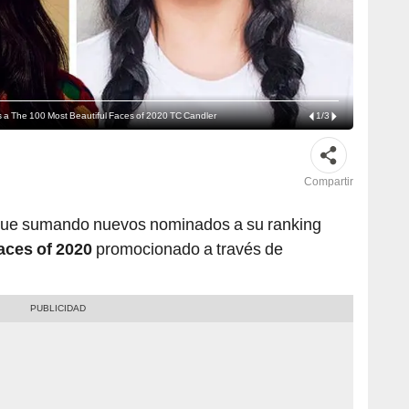
 The 100 Most Beautiful Faces of 2020 TC Candler
1
/
3
Compartir
ue sumando nuevos nominados a su ranking
aces of 2020
promocionado a través de