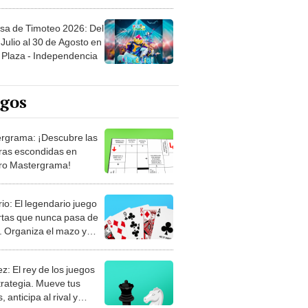
sa de Timoteo 2026: Del
Julio al 30 de Agosto en
Plaza - Independencia
egos
rgrama: ¡Descubre las
ras escondidas en
ro Mastergrama!
rio: El legendario juego
rtas que nunca pasa de
 Organiza el mazo y
stra tu habilidad.
z: El rey de los juegos
trategia. Mueve tus
, anticipa al rival y