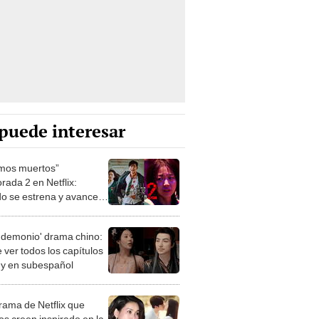
puede interesar
mos muertos”
rada 2 en Netflix:
o se estrena y avances
 temporada
 demonio' drama chino:
 ver todos los capítulos
s y en subespañol
drama de Netflix que
s creen inspirado en la