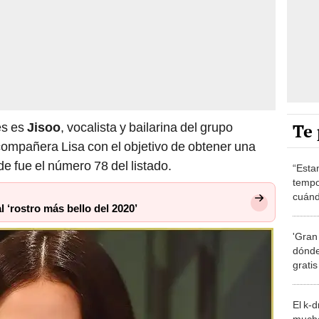
Te 
es es
Jisoo
, vocalista y bailarina del grupo
 compañera Lisa con el objetivo de obtener una
e fue el número 78 del listado.
“Esta
tempo
cuánd
‘rostro más bello del 2020’
de la
'Gran
dónde
grati
El k-
mucho