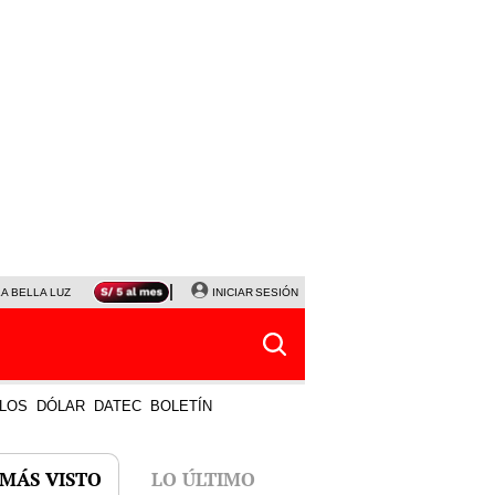
LA BELLA LUZ
MAGALY MEDINA
INICIAR SESIÓN
SINUANO RESULTADOS HOY
JANET TELLO
LOS
DÓLAR
DATEC
BOLETÍN
 MÁS VISTO
LO ÚLTIMO