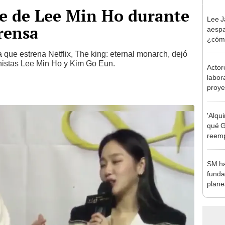
íe de Lee Min Ho durante
Lee J
rensa
aespa
¿cómo
amor
que estrena Netflix, The king: eternal monarch, dejó
onistas Lee Min Ho y Kim Go Eun.
Actor
labor
proye
segu
'Alqu
qué 
reemp
como 
SM ha
funda
plane
[VID