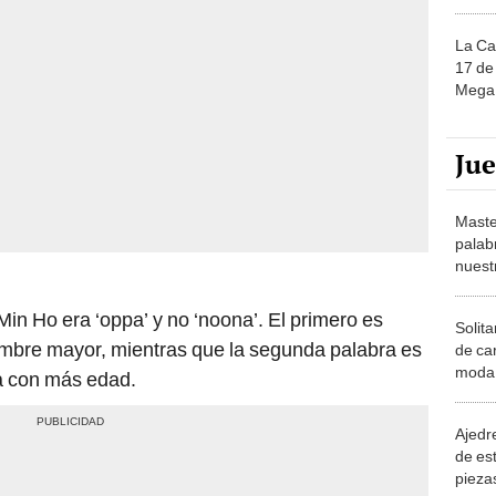
La Ca
17 de 
Mega 
Ju
Maste
palab
nuest
 Min Ho era ‘oppa’ y no ‘noona’. El primero es
Solita
mbre mayor, mientras que la segunda palabra es
de ca
moda.
ra con más edad.
demue
Ajedre
de es
piezas