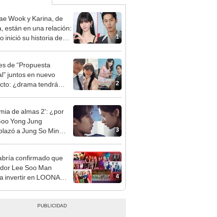
ae Wook y Karina, de
, están en una relación:
1
 inició su historia de
?
es de “Propuesta
al” juntos en nuevo
2
cto: ¿drama tendrá
nda temporada?
imia de almas 2': ¿por
Goo Yong Jung
3
lazó a Jung So Min
Naksu en el drama?
bría confirmado que
dor Lee Soo Man
4
a invertir en LOONA
EO]