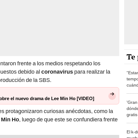
Te 
ntaron frente a los medios respetando los
puestos debido al
coronavirus
para realizar la
“Esta
tempo
 producción de la SBS.
cuánd
de la
sobre el nuevo drama de Lee Min Ho [VIDEO]
'Gran
dónde
res protagonizaron curiosas anécdotas, como la
grati
 Min Ho
, luego de que este se confundiera frente
El k-
mucho