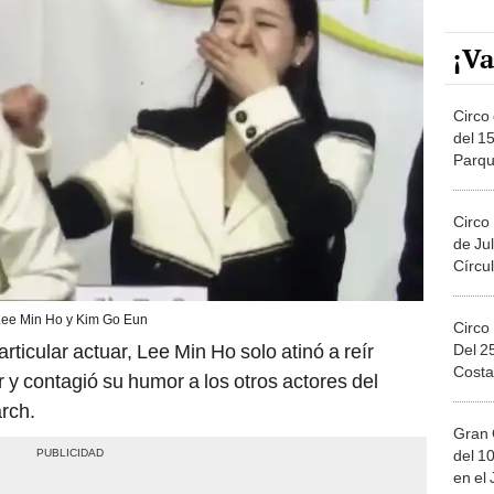
¡Va
Circo 
del 15
Parqu
Migue
Circo
de Jul
Círcul
ee Min Ho y Kim Go Eun
Circo
rticular actuar, Lee Min Ho solo atinó a reír
Del 2
Costa
 y contagió su humor a los otros actores del
rch.
Gran 
del 10
en el