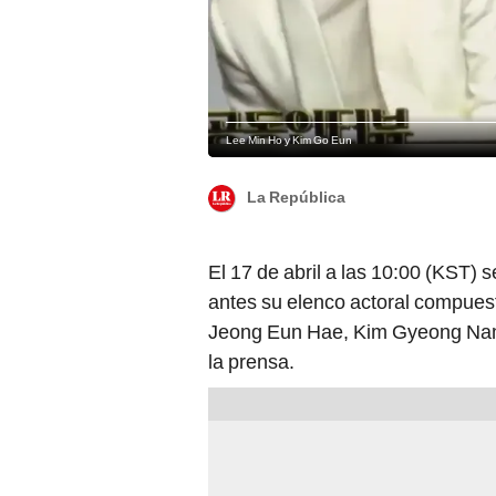
Lee Min Ho y Kim Go Eun
La República
El 17 de abril a las 10:00 (KST) 
antes su elenco actoral compues
Jeong Eun Hae, Kim Gyeong Nam 
la prensa.