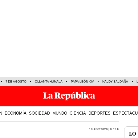
7 DE AGOSTO
OLLANTA HUMALA
PAPA LEÓN XIV
NALDY SALDAÑA
N
ECONOMÍA
SOCIEDAD
MUNDO
CIENCIA
DEPORTES
ESPECTÁCU
18 Abr 2020 | 8:43 h
LO