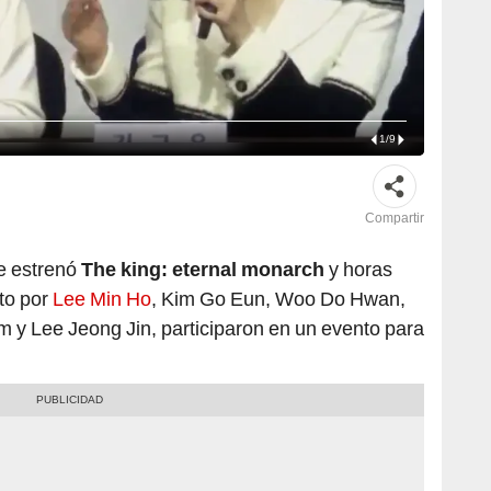
1
/
9
Compartir
se estrenó
The king: eternal monarch
y horas
to por
Lee Min Ho
, Kim Go Eun, Woo Do Hwan,
y Lee Jeong Jin, participaron en un evento para