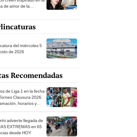
ia de amor de la
era de Samsung
lincaturas
ncatura del miércoles 5
osto de 2026
tas Recomendadas
os de Liga 1 en la fecha
 Torneo Clausura 2026:
amación, horarios y
 ver
hi advierte llegada de
IAS EXTREMAS en 65
ncias desde HOY