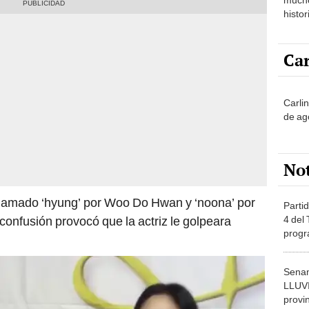
histor
hered
Car
Carli
de ag
No
 llamado ‘hyung’ por Woo Do Hwan y ‘noona’ por
Partid
4 del
 confusión provocó que la actriz le golpeara
progr
dónde
Senam
LLUV
provi