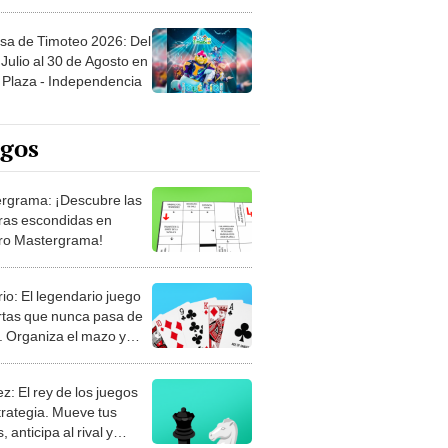
sa de Timoteo 2026: Del
Julio al 30 de Agosto en
Plaza - Independencia
egos
rgrama: ¡Descubre las
ras escondidas en
ro Mastergrama!
rio: El legendario juego
rtas que nunca pasa de
 Organiza el mazo y
stra tu habilidad.
z: El rey de los juegos
trategia. Mueve tus
, anticipa al rival y