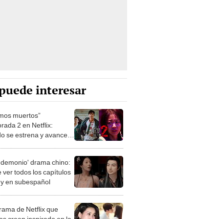
puede interesar
mos muertos”
rada 2 en Netflix:
o se estrena y avances
 temporada
 demonio' drama chino:
 ver todos los capítulos
s y en subespañol
drama de Netflix que
s creen inspirado en la