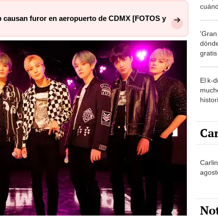
cuánd
de la
p causan furor en aeropuerto de CDMX [FOTOS y
'Gran
dónde
grati
El k-
mucho
histor
hered
Car
Carlin
agost
No