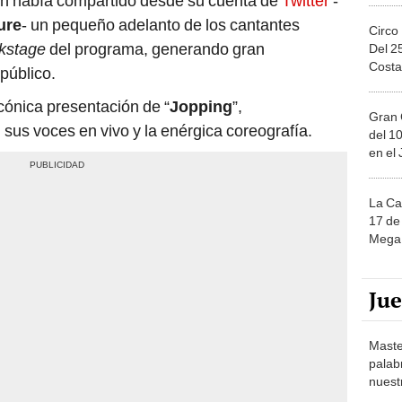
rión había compartido desde su cuenta de
Twitter
-
ure
- un pequeño adelanto de los cantantes
Circo
kstage
del programa, generando gran
Del 2
Costa
público.
cónica presentación de “
Jopping
”,
Gran 
 sus voces en vivo y la enérgica coreografía.
del 10
en el
La Ca
17 de 
Mega 
Ju
Maste
palab
nuest