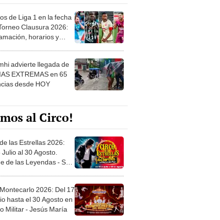
os de Liga 1 en la fecha
 Torneo Clausura 2026:
amación, horarios y
 ver
hi advierte llegada de
IAS EXTREMAS en 65
ncias desde HOY
mos al Circo!
de las Estrellas 2026:
 Julio al 30 Agosto.
e de las Leyendas - San
l
 Montecarlo 2026: Del 17
io hasta el 30 Agosto en
o Militar - Jesús María