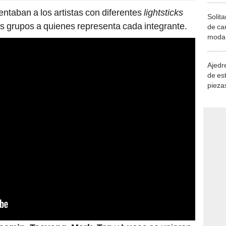
lentaban a los artistas con diferentes
lightsticks
Solita
los grupos a quienes representa cada integrante.
de ca
moda.
demue
Ajedre
de es
piezas
consi