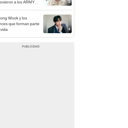
3
vieron a los ARMY
EO]
ong Wook y los
ces que forman parte
4
 vida