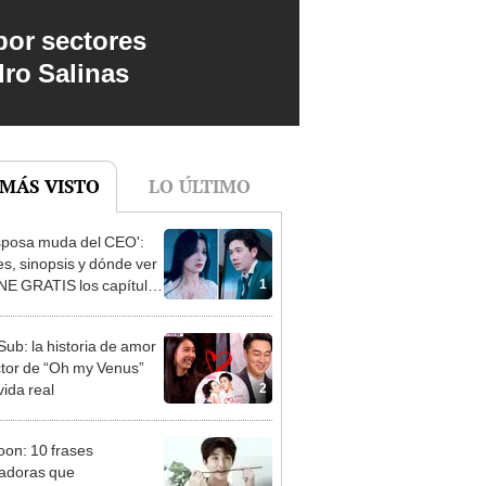
por sectores
dro Salinas
 MÁS VISTO
LO ÚLTIMO
sposa muda del CEO':
es, sinopsis y dónde ver
1
E GRATIS los capítulos
etos del drama chino
Sub: la historia de amor
ctor de “Oh my Venus”
2
vida real
on: 10 frases
radoras que