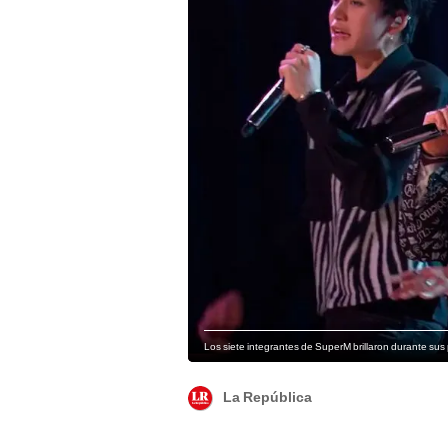
Los siete integrantes de SuperM brillaron durante su
La República