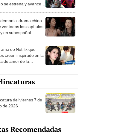
o se estrena y avances
 temporada
 demonio' drama chino:
 ver todos los capítulos
s y en subespañol
drama de Netflix que
s creen inspirado en la
ia de amor de la
era de Samsung
lincaturas
catura del viernes 7 de
o de 2026
tas Recomendadas