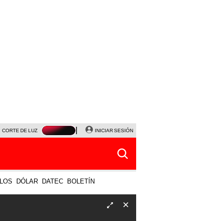
CORTE DE LUZ
VIERNES 7 DE AGOSTO
INICIAR SESIÓN
ALBERTO BENAVIDES
NALDY SALD
LOS
DÓLAR
DATEC
BOLETÍN