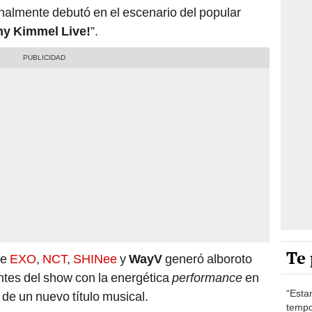
inalmente debutó en el escenario del popular
y Kimmel Live!
”.
Te 
de
EXO
,
NCT
,
SHINee
y
WayV
generó alboroto
entes del show con la energética
performance
en
“Esta
n de un nuevo título musical.
tempo