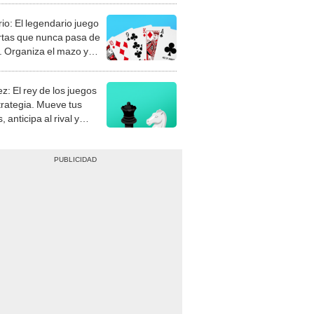
rio: El legendario juego
rtas que nunca pasa de
 Organiza el mazo y
stra tu habilidad.
z: El rey de los juegos
trategia. Mueve tus
, anticipa al rival y
gue el jaque mate.