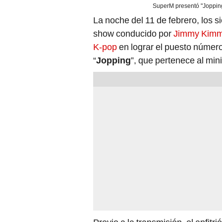
SuperM presentó "Joppin
La noche del 11 de febrero, los s
show conducido por
Jimmy Kimm
K-pop
en lograr el puesto número
“
Jopping
”, que pertenece al mi