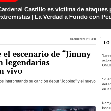
Cardenal Castillo es víctima de ataques 
extremistas | La Verdad a Fondo con Pe
13 Ago 2020 | 11:52 h
LO
 el escenario de “Jimmy
'La e
n legendarias
actor
ONLIN
n vivo
compl
So Ji 
cos interpretando su canción debut “Jopping” y el nuevo
del a
en la 
Namjo
inspi