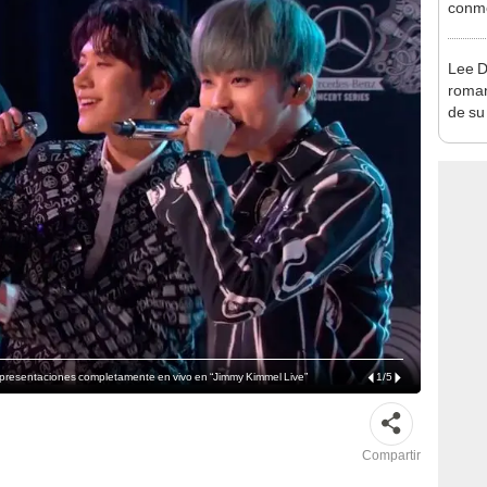
conmo
[VID
Lee D
roman
de su
s presentaciones completamente en vivo en “Jimmy Kimmel Live”
1
/
5
Compartir