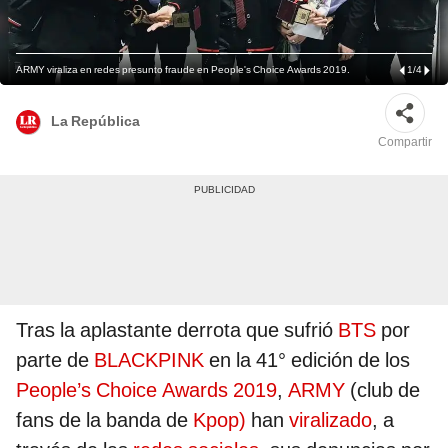
ARMY viraliza en redes presunto fraude en People's Choice Awards 2019.
1
/
4
La República
Compartir
Tras la aplastante derrota que sufrió
BTS
por
parte de
BLACKPINK
en la 41° edición de los
People’s Choice Awards 2019
,
ARMY
(club de
fans de la banda de
Kpop)
han
viralizado
, a