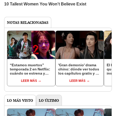
NOTAS RELACIONADAS
“Estamos muertos”
'Gran demonio' drama
El k-
temporada 2 en Netflix:
chino: dónde ver todos
que 
cuándo se estrena y
los capítulos gratis y en
inspi
avances de la
subespañol
de am
LEER MÁS
LEER MÁS
temporada
de S
LO MÁS VISTO
LO ÚLTIMO