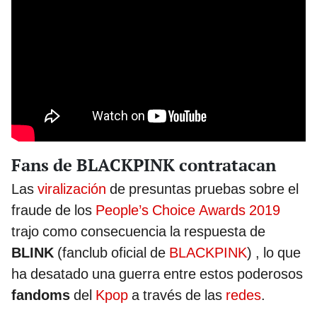
Fans de BLACKPINK contratacan
Las
viralización
de presuntas pruebas sobre el
fraude de los
People’s Choice Awards 2019
trajo como consecuencia la respuesta de
BLINK
(fanclub oficial de
BLACKPINK
) , lo que
ha desatado una guerra entre estos poderosos
fandoms
del
Kpop
a través de las
redes
.