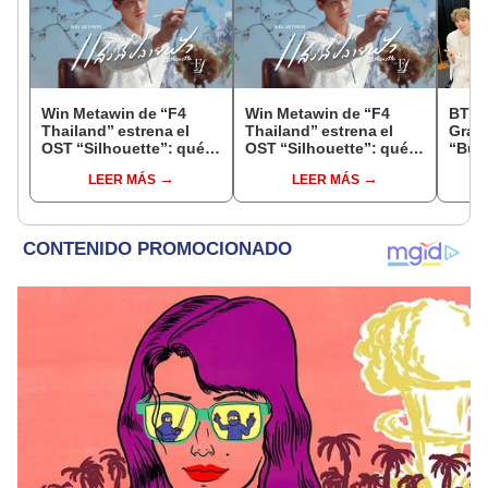
Win Metawin de “F4
Win Metawin de “F4
BTS 
Thailand” estrena el
Thailand” estrena el
Gram
OST “Silhouette”: qué
OST “Silhouette”: qué
“Butt
dice en español la
dice en español la
quién
LEER MÁS
LEER MÁS
canción
canción
Bang