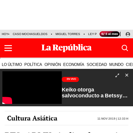
HOY
CASO MOCHASUELDOS
MIGUEL TORRES
LEY PULPÍN
PRECIO DEL
LO ÚLTIMO
POLÍTICA
OPINIÓN
ECONOMÍA
SOCIEDAD
MUNDO
CIE
EN VIVO
Keiko otorga
salvoconducto a Betssy
Chávez y renuevan
Petroperú | Sin Guion con
Rosa María Palacios
Cultura Asiática
11 Nov 2019 | 12:33 h