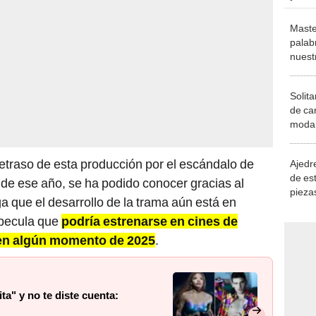
Maste
palab
nuest
Solita
de ca
moda.
demue
etraso de esta producción por el escándalo de
Ajedre
de es
de ese año, se ha podido conocer gracias al
piezas
a que el desarrollo de la trama aún está en
consi
specula que
podría estrenarse en cines de
 en algún momento de 2025
.
ta" y no te diste cuenta: