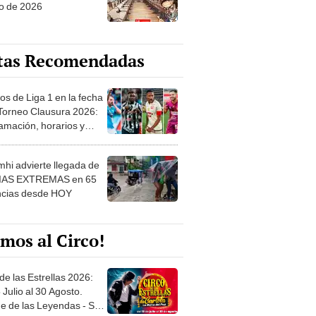
o de 2026
tas Recomendadas
os de Liga 1 en la fecha
 Torneo Clausura 2026:
amación, horarios y
 ver
hi advierte llegada de
IAS EXTREMAS en 65
ncias desde HOY
mos al Circo!
de las Estrellas 2026:
 Julio al 30 Agosto.
e de las Leyendas - San