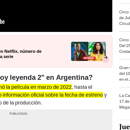
Migue
Circo
de Jul
Círcul
Circo
Del 2
en Netflix, número de
Costa
a serie
Gran 
del 10
oy leyenda 2" en Argentina?
en el
mó la película en marzo de 2022
, hasta el
 información oficial sobre la fecha de estreno
y
La Ca
17 de 
o de la producción.
Mega 
Ju