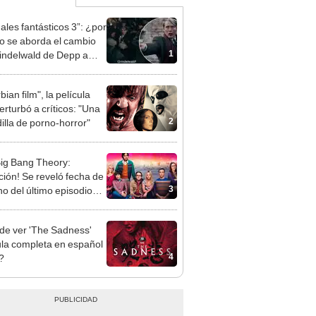
ales fantásticos 3”: ¿por
o se aborda el cambio
1
indelwald de Depp a
lsen?
bian film", la película
erturbó a críticos: "Una
2
illa de porno-horror"
ig Bang Theory:
ción! Se reveló fecha de
3
no del último episodio
EO]
e ver 'The Sadness'
ula completa en español
4
?