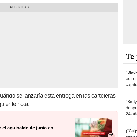
Te 
“Black
estre
capít
de la 
uándo se lanzaría esta entrega en las carteleras
“Betty
iguiente nota.
despu
24 añ
[FOT
 el aguinaldo de junio en
¡"Cul
stream