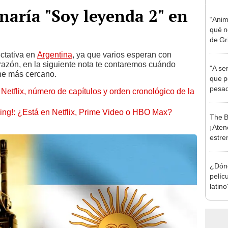
naría "Soy leyenda 2" en
“Anim
qué n
de Gr
Mikke
ctativa en
Argentina
, ya que varios esperan con
 razón, en la siguiente nota te contaremos cuándo
"A ser
ine más cercano.
que p
pesad
 Netflix, número de capítulos y orden cronológico de la
ming!: ¿Está en Netflix, Prime Video o HBO Max?
The B
¡Aten
estre
[VID
¿Dónd
pelíc
latino