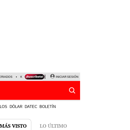
ERIADOS
KEIKO FUJIMORI
NALDY SALDAÑA
INICIAR SESIÓN
JAVIER MILEI
PARTIDOS DE
LOS
DÓLAR
DATEC
BOLETÍN
 MÁS VISTO
LO ÚLTIMO