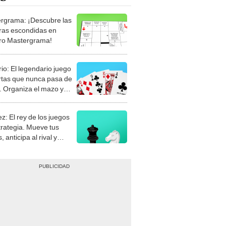
rgrama: ¡Descubre las
ras escondidas en
ro Mastergrama!
rio: El legendario juego
rtas que nunca pasa de
 Organiza el mazo y
stra tu habilidad.
z: El rey de los juegos
trategia. Mueve tus
, anticipa al rival y
gue el jaque mate.