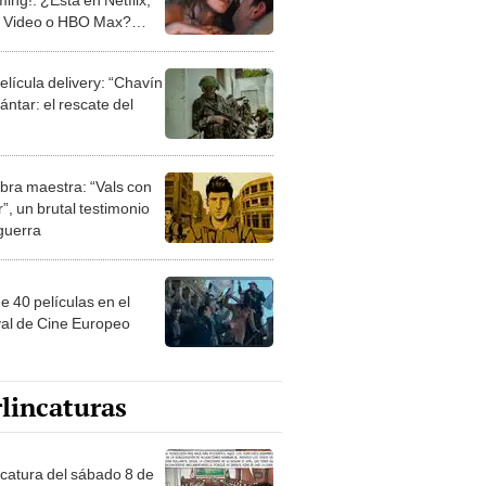
 Video o HBO Max?
ate AQUÍ
elícula delivery: “Chavín
ntar: el rescate del
bra maestra: “Vals con
”, un brutal testimonio
 guerra
e 40 películas en el
val de Cine Europeo
lincaturas
ncatura del sábado 8 de