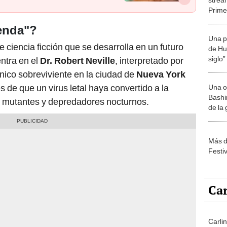
Prime
Entér
yenda"?
Una p
e ciencia ficción que se desarrolla en un futuro
de Huá
siglo”
entra en el
Dr. Robert Neville
, interpretado por
único sobreviviente en la ciudad de
Nueva York
 de que un virus letal haya convertido a la
Una o
Bashir
s mutantes y depredadores nocturnos.
de la
Más d
Festi
Car
Carli