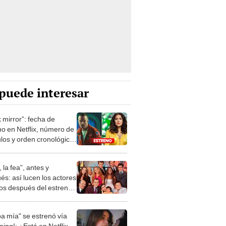
puede interesar
 mirror”: fecha de
no en Netflix, número de
ulos y orden cronológico
serie
, la fea”, antes y
és: así lucen los actores
os después del estreno
OS]
pa mía" se estrenó vía
ing!: ¿Está en Netflix,