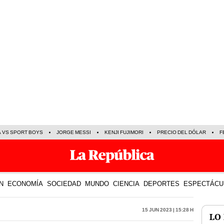
A VS SPORT BOYS
JORGE MESSI
KENJI FUJIMORI
PRECIO DEL DÓLAR
F
N
ECONOMÍA
SOCIEDAD
MUNDO
CIENCIA
DEPORTES
ESPECTÁCU
15 Jun 2023 | 15:28 h
LO