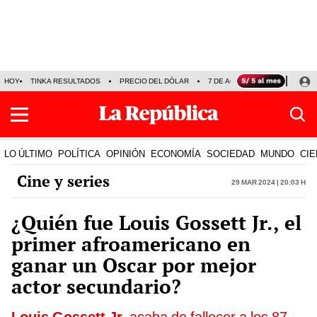
HOY
TINKA RESULTADOS
PRECIO DEL DÓLAR
7 DE AGOSTO
OLLANTA H
LO ÚLTIMO
POLÍTICA
OPINIÓN
ECONOMÍA
SOCIEDAD
MUNDO
CIE
Cine y series
29 Mar 2024 | 20:03 h
¿Quién fue Louis Gossett Jr., el
primer afroamericano en
ganar un Oscar por mejor
actor secundario?