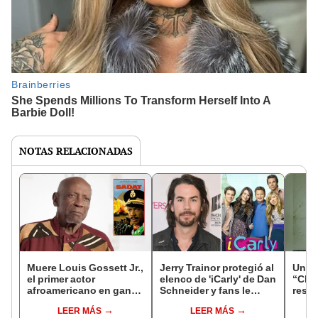
NOTAS RELACIONADAS
Muere Louis Gossett Jr.,
Jerry Trainor protegió al
Una p
el primer actor
elenco de 'iCarly' de Dan
“Chav
afroamericano en ganar
Schneider y fans le
resca
un Oscar, a los 87 años
brindan su apoyo
LEER MÁS
LEER MÁS