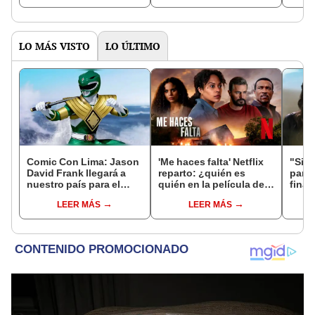
LO MÁS VISTO
LO ÚLTIMO
Comic Con Lima: Jason
'Me haces falta' Netflix
"Sin 
David Frank llegará a
reparto: ¿quién es
paraí
nuestro país para el
quién en la película de
final
evento
intriga más vista de la
termi
LEER MÁS
LEER MÁS
plataforma?