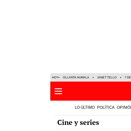
HOY
OLLANTA HUMALA
JANET TELLO
7 D
LO ÚLTIMO
POLÍTICA
OPINIÓ
Cine y series