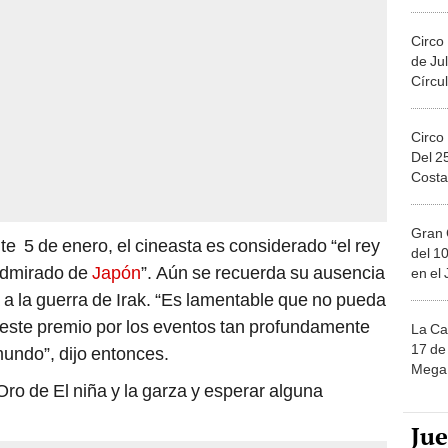
Migue
Circo
de Jul
Círcul
Circo
Del 2
Costa
Gran 
te 5 de enero, el cineasta es considerado “el rey
del 10
admirado de
Japón
”. Aún se recuerda su ausencia
en el
a la guerra de Irak. “Es lamentable que no pueda
 este premio por los eventos tan profundamente
La Ca
17 de 
mundo”, dijo entonces.
Mega 
Oro de El niña y la garza y esperar alguna
Ju