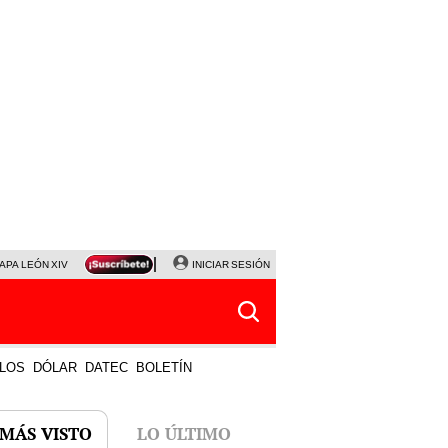
APA LEÓN XIV
NALDY SALDAÑA
INICIAR SESIÓN
LA BELLA LUZ
MAGALY MEDINA
HORÓS
LOS
DÓLAR
DATEC
BOLETÍN
 MÁS VISTO
LO ÚLTIMO