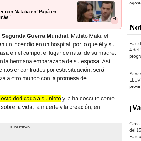
agost
ver con Natalia en 'Papá en
 más"
No
a
Segunda Guerra Mundial
. Mahito Maki, el
Partid
n un incendio en un hospital, por lo que él y su
4 del
sa en el campo, el lugar de natal de su madre.
progr
 con la hermana embarazada de su esposa. Así,
dónde
entos encontrados por esta situación, será
Senam
za a otro mundo con la promesa de
LLUV
provi
a está dedicada a su nieto
y la ha descrito como
¡Va
sobre la vida, la muerte y la creación, en
Circo 
del 15
Parqu