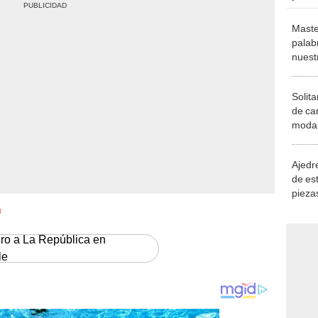
Maste
palab
nuest
Solita
de ca
moda.
demue
Ajedre
de es
piezas
consi
N
ero a La República en
le