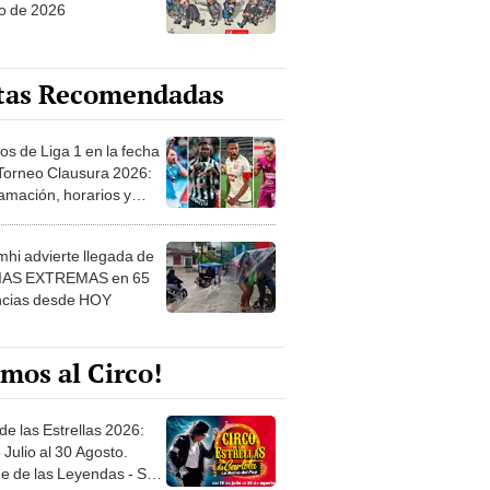
o de 2026
tas Recomendadas
os de Liga 1 en la fecha
 Torneo Clausura 2026:
amación, horarios y
 ver
hi advierte llegada de
IAS EXTREMAS en 65
ncias desde HOY
mos al Circo!
de las Estrellas 2026:
 Julio al 30 Agosto.
e de las Leyendas - San