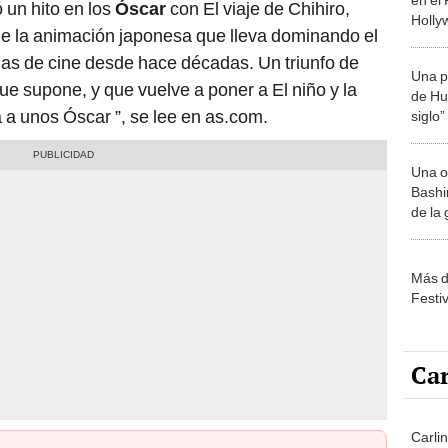
 un hito en los
Óscar
con El viaje de Chihiro,
Holly
de la animación japonesa que lleva dominando el
las de cine desde hace décadas. Un triunfo de
Una p
ue supone, y que vuelve a poner a El niño y la
de Huá
a a unos Óscar ”, se lee en as.com.
siglo”
Una o
Bashir
de la
Más d
Festi
Car
Carlin