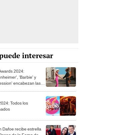
puede interesar
wards 2024:
nheimer', 'Barbie' y
ession' encabezan las
aciones
024: Todos los
nados
m Dafoe recibe estrella
 Paseo de la Fama de