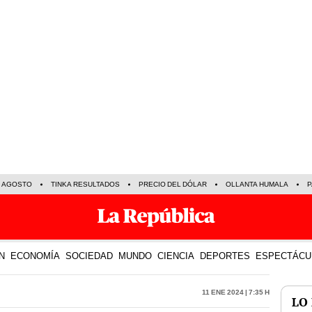
E AGOSTO
TINKA RESULTADOS
PRECIO DEL DÓLAR
OLLANTA HUMALA
P
N
ECONOMÍA
SOCIEDAD
MUNDO
CIENCIA
DEPORTES
ESPECTÁCU
11 Ene 2024 | 7:35 h
LO