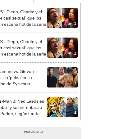
S”: Diego, Charito y el
er casi sexual” que los
1
en escena hot de la serie
S”: Diego, Charito y el
er casi sexual” que los
2
en escena hot de la serie
Damme vs. Steven
: la ‘pelea’ en la
3
ón de Sylvester
one que pocos conocen
r-Man 3: Ned Leeds es
blin y se enfrentará a
4
 Parker, según teoría