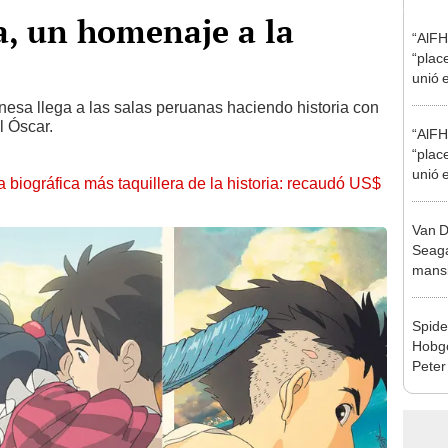
za, un homenaje a la
“AlFH
“plac
unió 
esa llega a las salas peruanas haciendo historia con
l Óscar.
“AlFH
“plac
unió 
la biográfica más taquillera de la historia: recaudó US$
Van 
Seagal
mansi
Stall
Spide
Hobgo
Peter