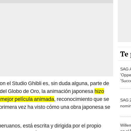
Te 
SAG A
'Oppe
'Succ
on el Studio Ghibli es, sin duda alguna, parte de
nomin
n del Globo de Oro, la animación japonesa
hizo
a mejor película animada
, reconocimiento que se
SAG 2
nomi
 primera vez ha visto cómo una obra japonesa se
eruanos, está escrita y dirigida por el propio
Wille
en el