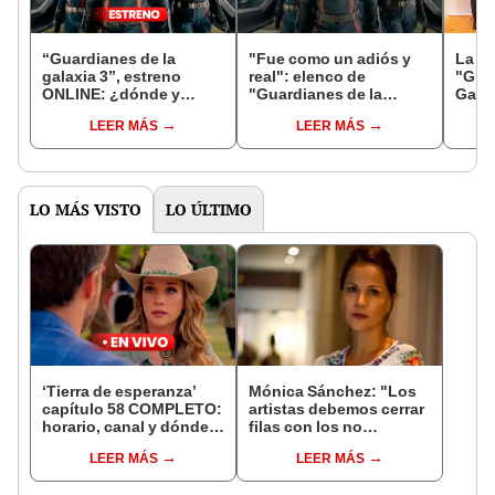
“Guardianes de la
"Fue como un adiós y
La re
galaxia 3”, estreno
real": elenco de
"Guar
ONLINE: ¿dónde y
"Guardianes de la
Gala
cuándo se podrá VER
galaxia 3" rompió en
Jame
LEER MÁS
LEER MÁS
via STREAMING?
llanto en esta escena
fin
LO MÁS VISTO
LO ÚLTIMO
‘Tierra de esperanza’
Mónica Sánchez: "Los
capítulo 58 COMPLETO:
artistas debemos cerrar
horario, canal y dónde
filas con los no
ver la telenovela
negociables, uno de
LEER MÁS
LEER MÁS
mexicana ONLINE
ellos es la libertad"