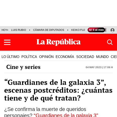
HOY
LUIS RUBIO
CÁMARA DE DIPUTADOS
KEIKO FUJIMORI
LA BELLA LU
LO ÚLTIMO
POLÍTICA
OPINIÓN
ECONOMÍA
SOCIEDAD
MUNDO
CIE
Cine y series
04 May 2023 | 17:06 h
“Guardianes de la galaxia 3”,
escenas postcréditos: ¿cuántas
tiene y de qué tratan?
¿Se confirma la muerte de queridos
personajes?
“Guardianes de la galaxia 3”