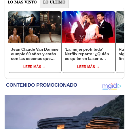
LO MÁS VISTO
LO ÚLTIMO
Jean Claude Van Damme
'La mujer prohibida'
Rumbo
cumple 60 años y estás
Netflix reparto: ¿Quién
signi
son las escenas que
es quién en la serie
final
fans no pueden olvidar
colombiana
ente
LEER MÁS
LEER MÁS
protagonizada por
Valerie Domínguez?