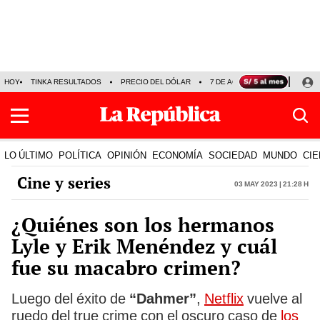
HOY
TINKA RESULTADOS
PRECIO DEL DÓLAR
7 DE AGOSTO
OLLANTA H
LO ÚLTIMO
POLÍTICA
OPINIÓN
ECONOMÍA
SOCIEDAD
MUNDO
CIE
Cine y series
03 May 2023 | 21:28 h
¿Quiénes son los hermanos
Lyle y Erik Menéndez y cuál
fue su macabro crimen?
Luego del éxito de
“Dahmer”
,
Netflix
vuelve al
ruedo del true crime con el oscuro caso de
los