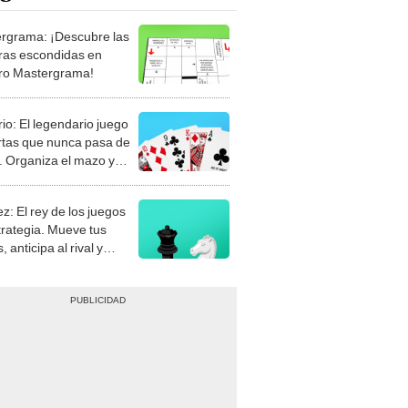
rgrama: ¡Descubre las
ras escondidas en
ro Mastergrama!
rio: El legendario juego
rtas que nunca pasa de
 Organiza el mazo y
stra tu habilidad.
z: El rey de los juegos
trategia. Mueve tus
, anticipa al rival y
gue el jaque mate.