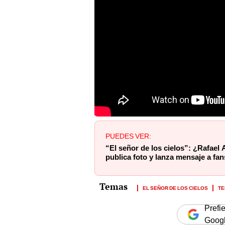
PUEDES VER:
“El señor de los cielos”: ¿Rafael 
publica foto y lanza mensaje a fan
EL SEÑOR DE LOS CIELOS
TE
Prefi
Goog