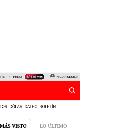
LPÍN
PRECIO DEL DÓLAR
CORTE DE LUZ
INICIAR SESIÓN
VIERNES 7 DE AGOSTO
ALBER
LOS
DÓLAR
DATEC
BOLETÍN
 MÁS VISTO
LO ÚLTIMO