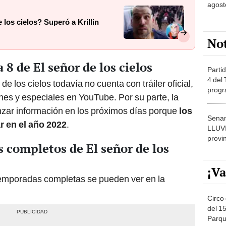
agost
 los cielos? Superó a Krillin
No
 8 de El señor de los cielos
Partid
4 del
e los cielos todavía no cuenta con tráiler oficial,
progr
es y especiales en YouTube. Por su parte, la
dónde
nzar información en los próximos días porque
los
Senam
r en el año 2022
.
LLUV
provi
s completos de El señor de los
¡Va
 temporadas completas se pueden ver en la
Circo 
del 15
Parqu