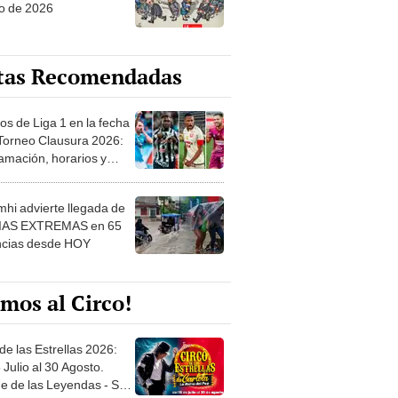
o de 2026
tas Recomendadas
os de Liga 1 en la fecha
 Torneo Clausura 2026:
amación, horarios y
 ver
hi advierte llegada de
IAS EXTREMAS en 65
ncias desde HOY
mos al Circo!
de las Estrellas 2026:
 Julio al 30 Agosto.
e de las Leyendas - San