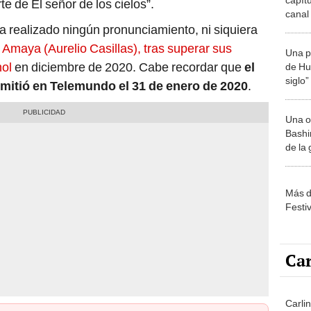
te de El señor de los cielos”.
canal 
Tele
 realizado ningún pronunciamiento, ni siquiera
 Amaya (Aurelio Casillas), tras superar sus
Una p
hol
en diciembre de 2020. Cabe recordar que
el
de Huá
siglo”
 emitió en Telemundo el 31 de enero de 2020
.
Una o
Bashir
de la
Más d
Festi
Car
Carlin