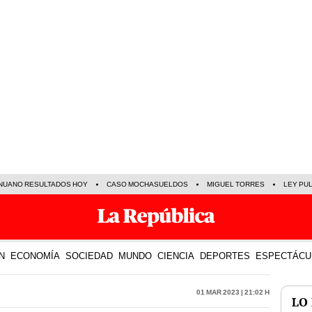
NUANO RESULTADOS HOY
CASO MOCHASUELDOS
MIGUEL TORRES
LEY PU
N
ECONOMÍA
SOCIEDAD
MUNDO
CIENCIA
DEPORTES
ESPECTÁCU
01 Mar 2023 | 21:02 h
LO