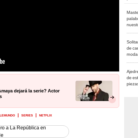
Maste
palab
nuest
Solita
de ca
moda.
demue
Ajedre
de es
piezas
consi
Amaya dejará la serie? Actor
s
LEMUNDO
SERIES
NETFLIX
ero a La República en
le