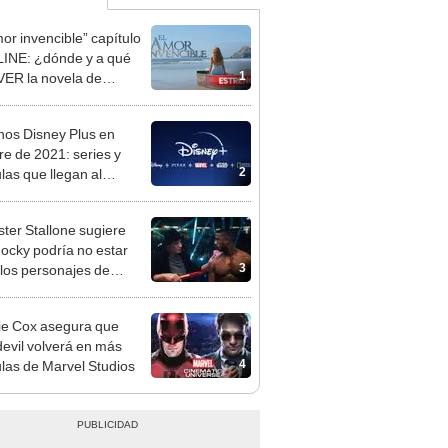
mor invencible” capítulo
INE: ¿dónde y a qué
1
VER la novela de
ique Boyer?
nos Disney Plus en
re de 2021: series y
2
las que llegan al
ming
ster Stallone sugiere
ocky podría no estar
3
 los personajes de
 3
ie Cox asegura que
evil volverá en más
4
ulas de Marvel Studios