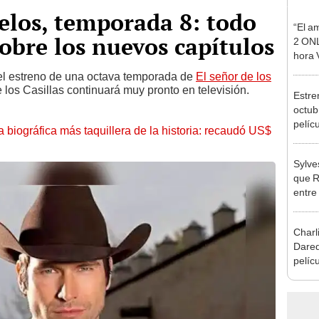
ielos, temporada 8: todo
“El a
obre los nuevos capítulos
2 ONL
hora 
Angel
el estreno de una octava temporada de
El señor de los
e los Casillas continuará muy pronto en televisión.
Estre
octub
pelícu
la biográfica más taquillera de la historia: recaudó US$
strea
Sylve
que R
entre
Creed
Charl
Dared
pelíc