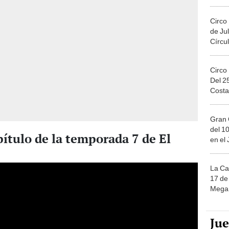
Migue
Circo
de Jul
Círcul
Circo
Del 2
Costa
Gran 
del 10
ítulo de la temporada 7 de El
en el
La Ca
17 de 
Mega 
Ju