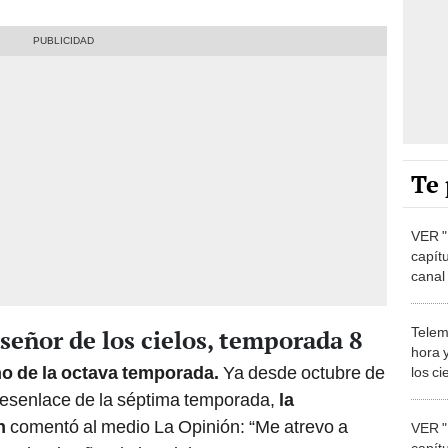
Te 
VER "E
capít
canal 
Tele
Telem
 señor de los cielos, temporada 8
hora 
no de la octava temporada.
Ya desde octubre de
los ci
esenlace de la séptima temporada,
la
n
comentó al medio La Opinión: “Me atrevo a
VER "E
capít