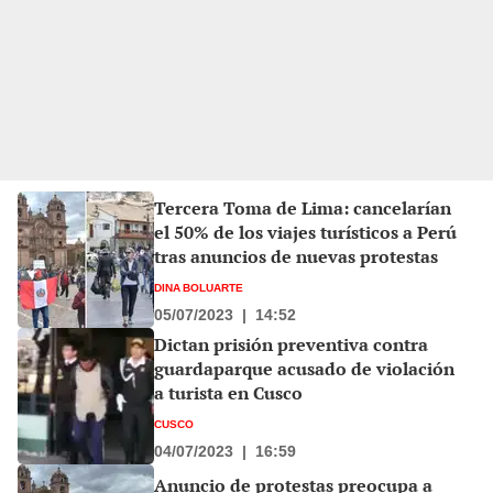
Tercera Toma de Lima: cancelarían
el 50% de los viajes turísticos a Perú
tras anuncios de nuevas protestas
DINA BOLUARTE
05/07/2023
|
14:52
Dictan prisión preventiva contra
guardaparque acusado de violación
a turista en Cusco
CUSCO
04/07/2023
|
16:59
Anuncio de protestas preocupa a