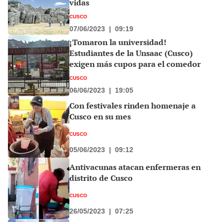
vidas
CUSCO
07/06/2023
|
09:19
¡Tomaron la universidad!
Estudiantes de la Unsaac (Cusco)
exigen más cupos para el comedor
CUSCO
06/06/2023
|
19:05
Con festivales rinden homenaje a
Cusco en su mes
CUSCO
05/06/2023
|
09:12
Antivacunas atacan enfermeras en
distrito de Cusco
CUSCO
26/05/2023
|
07:25