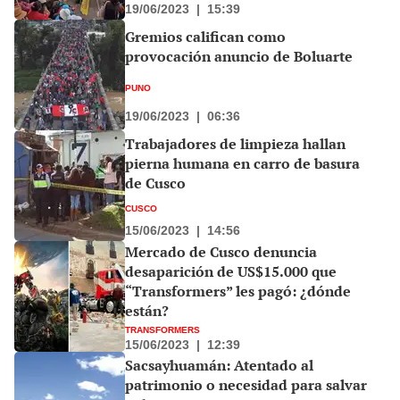
19/06/2023
|
15:39
Gremios califican como
provocación anuncio de Boluarte
PUNO
19/06/2023
|
06:36
Trabajadores de limpieza hallan
pierna humana en carro de basura
de Cusco
CUSCO
15/06/2023
|
14:56
Mercado de Cusco denuncia
desaparición de US$15.000 que
“Transformers” les pagó: ¿dónde
están?
TRANSFORMERS
15/06/2023
|
12:39
Sacsayhuamán: Atentado al
patrimonio o necesidad para salvar