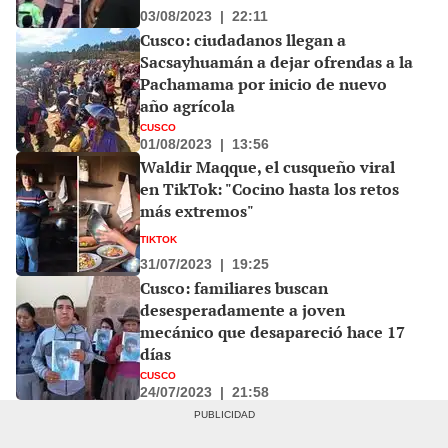
03/08/2023
|
22:11
Cusco: ciudadanos llegan a
Sacsayhuamán a dejar ofrendas a la
Pachamama por inicio de nuevo
año agrícola
CUSCO
01/08/2023
|
13:56
Waldir Maqque, el cusqueño viral
en TikTok: "Cocino hasta los retos
más extremos"
TIKTOK
31/07/2023
|
19:25
Cusco: familiares buscan
desesperadamente a joven
mecánico que desapareció hace 17
días
CUSCO
24/07/2023
|
21:58