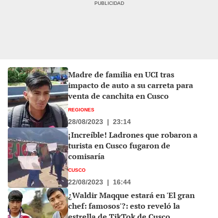
Madre de familia en UCI tras
impacto de auto a su carreta para
venta de canchita en Cusco
REGIONES
28/08/2023
|
23:14
¡Increíble! Ladrones que robaron a
turista en Cusco fugaron de
comisaría
CUSCO
22/08/2023
|
16:44
¿Waldir Maqque estará en 'El gran
chef: famosos'?: esto reveló la
estrella de TikTok de Cusco