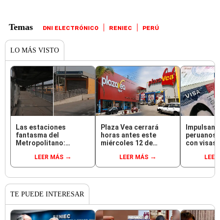
DNI ELECTRÓNICO
RENIEC
PERÚ
LO MÁS VISTO
Las estaciones
Plaza Vea cerrará
Impulsan 
fantasma del
horas antes este
peruanos a
Metropolitano:
miércoles 12 de
con visas 
ampliación norte
agosto en todo el
emprende
LEER MÁS
LEER MÁS
LEER
sigue inconclusa por
Perú: tiendas
pymes ser
falta de buses y una
atenderán hasta las 7
beneficia
adenda estancada
p.m.
TE PUEDE INTERESAR