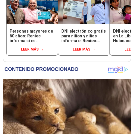
Personas mayores de
DNI electrónico gratis
DNI electr
60 años: Reniec
para niños y niñas
en La Libe
informa si es
informa el Reniec:
Huánuco y
obligatorio renovar el
¿hasta cuándo y cómo
Reniec an
LEER MÁS
LEER MÁS
LEER
DNI
solicitarlo?
entrega de
septiembr