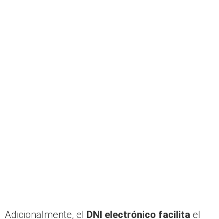
Adicionalmente, el
DNI electrónico facilita
el
acceso al voto electrónico, contribuyendo así a