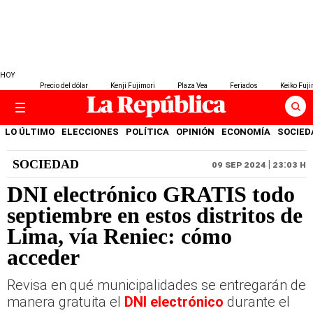
HOY
Precio del dólar
Kenji Fujimori
Plaza Vea
Feriados
Keiko Fuji
LO ÚLTIMO
ELECCIONES
POLÍTICA
OPINIÓN
ECONOMÍA
SOCIED
SOCIEDAD
09 SEP 2024 | 23:03 H
DNI electrónico GRATIS todo
septiembre en estos distritos de
Lima, vía Reniec: cómo
acceder
Revisa en qué municipalidades se entregarán de
manera gratuita el
DNI electrónico
durante el