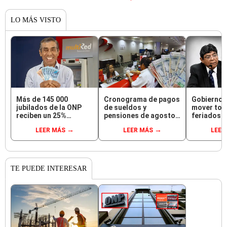
LO MÁS VISTO
Más de 145 000
Cronograma de pagos
Gobierno 
jubilados de la ONP
de sueldos y
mover tod
reciben un 25%
pensiones de agosto
feriados d
adicional en su
2026 vía Banco de la
viernes, e
LEER MÁS
LEER MÁS
LEER
pensión en agosto
Nación: conoce las
julio, Nav
fechas de depósito
Nuevo
TE PUEDE INTERESAR