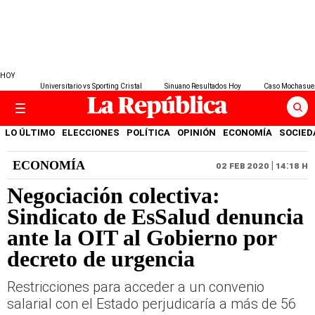
HOY
Universitario vs Sporting Cristal
Sinuano Resultados Hoy
Caso Mochasue
LO ÚLTIMO
ELECCIONES
POLÍTICA
OPINIÓN
ECONOMÍA
SOCIED
ECONOMÍA
02 FEB 2020 | 14:18 H
Negociación colectiva:
Sindicato de EsSalud denuncia
ante la OIT al Gobierno por
decreto de urgencia
Restricciones para acceder a un convenio
salarial con el Estado perjudicaría a más de 56