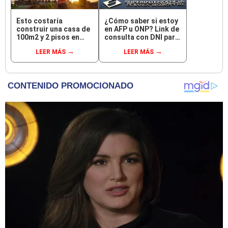
Esto costaría
¿Cómo saber si estoy
construir una casa de
en AFP u ONP? Link de
100m2 y 2 pisos en
consulta con DNI para
COMAS, CARABAYLLO
ver en qué fondo de
LEER MÁS
LEER MÁS
y otros distritos de
pensiones estás
LIMA NORTE