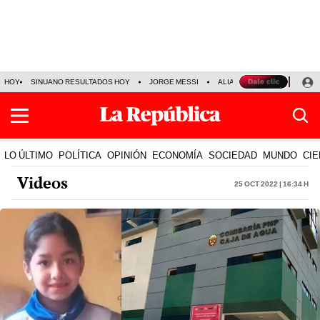
HOY
SINUANO RESULTADOS HOY
JORGE MESSI
ALIANZA LIMA VS SPORT BO
LO ÚLTIMO
POLÍTICA
OPINIÓN
ECONOMÍA
SOCIEDAD
MUNDO
CIE
Videos
25 Oct 2022 | 16:34 h