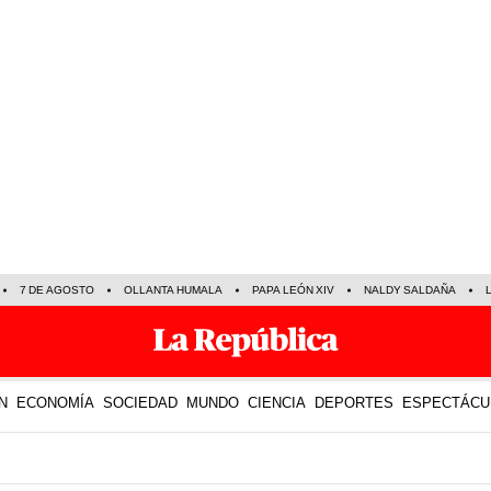
7 DE AGOSTO
OLLANTA HUMALA
PAPA LEÓN XIV
NALDY SALDAÑA
N
ECONOMÍA
SOCIEDAD
MUNDO
CIENCIA
DEPORTES
ESPECTÁCU