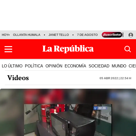
HOY
OLLANTA HUMALA
JANET TELLO
7 DE AGOSTO
TINKA RESULTADOS
LO ÚLTIMO
POLÍTICA
OPINIÓN
ECONOMÍA
SOCIEDAD
MUNDO
CIE
Videos
05 Abr 2022 | 22:54 h