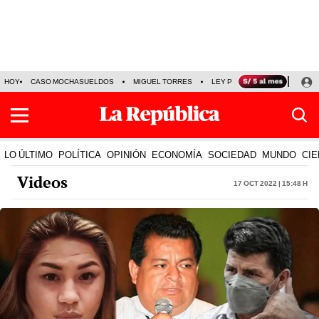
HOY
CASO MOCHASUELDOS
MIGUEL TORRES
LEY PULPÍN
PRECIO DEL
LO ÚLTIMO
POLÍTICA
OPINIÓN
ECONOMÍA
SOCIEDAD
MUNDO
CIE
Videos
17 Oct 2022 | 15:48 h