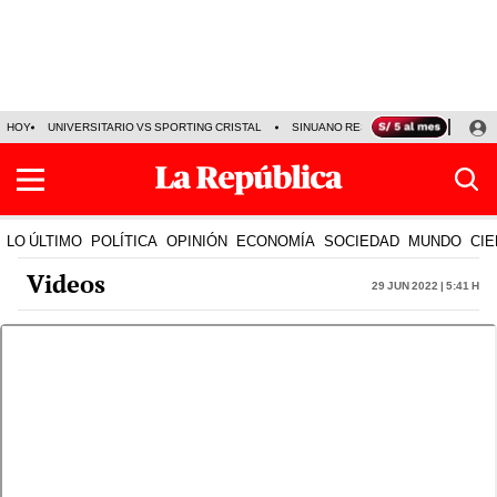
HOY
UNIVERSITARIO VS SPORTING CRISTAL
SINUANO RESULTADOS HOY
CA
LO ÚLTIMO
POLÍTICA
OPINIÓN
ECONOMÍA
SOCIEDAD
MUNDO
CIE
Videos
29 Jun 2022 | 5:41 h