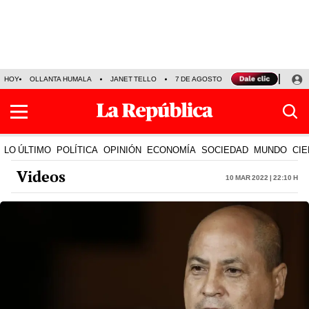
HOY
OLLANTA HUMALA
JANET TELLO
7 DE AGOSTO
TINKA RESULTADOS
LO ÚLTIMO
POLÍTICA
OPINIÓN
ECONOMÍA
SOCIEDAD
MUNDO
CIE
Videos
10 Mar 2022 | 22:10 h