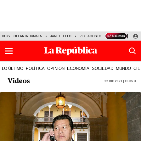
HOY
OLLANTA HUMALA
JANET TELLO
7 DE AGOSTO
TINKA RESULTADOS
LO ÚLTIMO
POLÍTICA
OPINIÓN
ECONOMÍA
SOCIEDAD
MUNDO
CIE
Videos
22 Dic 2021 | 15:05 h