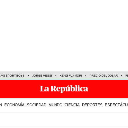
A VS SPORT BOYS
JORGE MESSI
KENJI FUJIMORI
PRECIO DEL DÓLAR
F
N
ECONOMÍA
SOCIEDAD
MUNDO
CIENCIA
DEPORTES
ESPECTÁCU