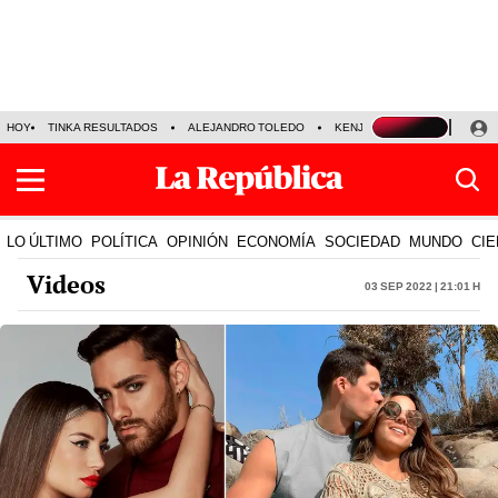
HOY
TINKA RESULTADOS
ALEJANDRO TOLEDO
KENJI FUJIMORI
PRECIO
LO ÚLTIMO
POLÍTICA
OPINIÓN
ECONOMÍA
SOCIEDAD
MUNDO
CIE
Videos
03 Sep 2022 | 21:01 h